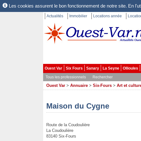
Les cookies assurent le bon fonctionnement de notre site. En l'uti
Actualités
Immobilier
Locations année
Locati
Ouest Var
Six Fours
Sanary
La Seyne
Ollioules
Tous les professionnels
Rechercher
Ouest Var
>
Annuaire
>
Six-Fours
>
Art et cultur
Maison du Cygne
Route de la Coudoulière
La Coudoulière
83140 Six-Fours