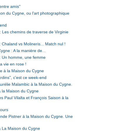
entre amis"
son du Cygne, ou l'art photographique
-end
: Les chemins de traverse de Virginie
 Chaland vs Molineris... Match nul !
ygne : A la manière de...
e : Un homme, une femme
a vie en rose !
lle à la Maison du Cygne
rdins", c'est ce week-end
 Aurélie Malambic à la Maison du Cygne.
e à la Maison du Cygne
es Paul Vilalta et François Saison à la
Fours
rlinde Pistner à la Maison du Cygne. Une
s à La Maison du Cygne