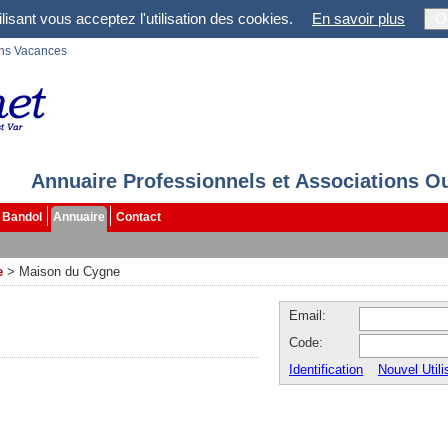
lisant vous acceptez l'utilisation des cookies.
En savoir plus
O
ons Vacances
Annuaire Professionnels et Associations O
Bandol
Annuaire
Contact
e
>
Maison du Cygne
Email:
Code:
Identification
Nouvel Utili