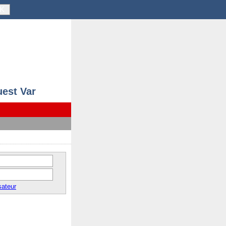
K
uest Var
sateur