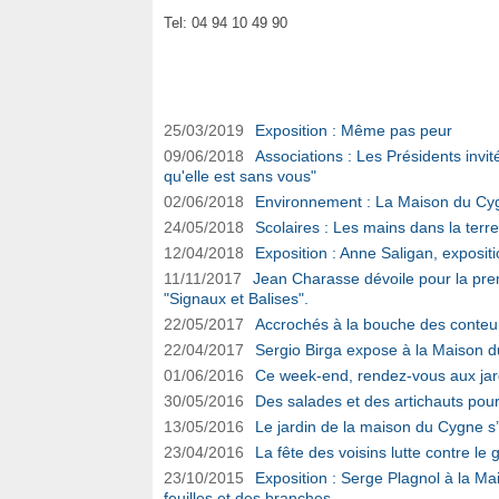
Tel: 04 94 10 49 90
Maison du Cygne sur Ouest-Var.net
25/03/2019
Exposition : Même pas peur
09/06/2018
Associations : Les Présidents invité
qu'elle est sans vous"
02/06/2018
Environnement : La Maison du Cyg
24/05/2018
Scolaires : Les mains dans la terre
12/04/2018
Exposition : Anne Saligan, expositi
11/11/2017
Jean Charasse dévoile pour la premi
"Signaux et Balises".
22/05/2017
Accrochés à la bouche des conteu
22/04/2017
Sergio Birga expose à la Maison 
01/06/2016
Ce week-end, rendez-vous aux jar
30/05/2016
Des salades et des artichauts pou
13/05/2016
Le jardin de la maison du Cygne s
23/04/2016
La fête des voisins lutte contre le 
23/10/2015
Exposition : Serge Plagnol à la Ma
feuilles et des branches...