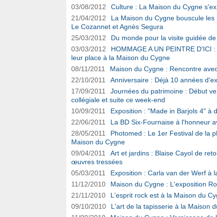
03/08/2012
Culture : La Maison du Cygne s'e
21/04/2012
La Maison du Cygne bouscule les p
Le Cozannet et Agnès Segura
25/03/2012
Du monde pour la visite guidée de 
03/03/2012
HOMMAGE A UN PEINTRE D'ICI : Le
leur place à la Maison du Cygne
08/11/2011
Maison du Cygne : Rencontre avec
22/10/2011
Anniversaire : Déjà 10 années d'e
17/09/2011
Journées du patrimoine : Début vend
collégiale et suite ce week-end
10/09/2011
Exposition : "Made in Barjols 4" à
22/06/2011
La BD Six-Fournaise à l'honneur av
28/05/2011
Photomed : Le 1er Festival de la 
Maison du Cygne
09/04/2011
Art et jardins : Blaise Cayol de re
œuvres tressées
05/03/2011
Exposition : Carla van der Werf à
11/12/2010
Maison du Cygne : L'exposition Rock
21/11/2010
L'esprit rock est à la Maison du C
09/10/2010
L'art de la tapisserie à la Maison