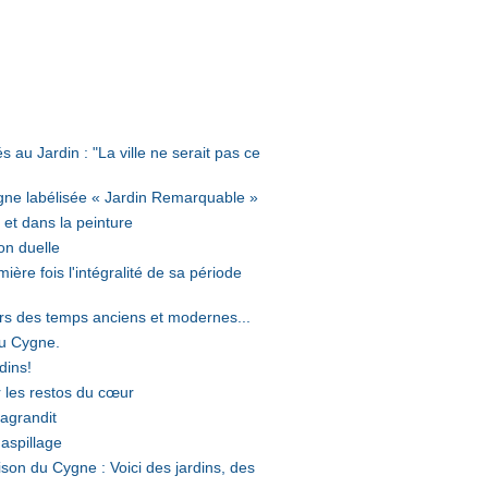
s au Jardin : "La ville ne serait pas ce
ne labélisée « Jardin Remarquable »
 et dans la peinture
on duelle
ère fois l'intégralité de sa période
rs des temps anciens et modernes...
du Cygne.
dins!
r les restos du cœur
’agrandit
gaspillage
ison du Cygne : Voici des jardins, des