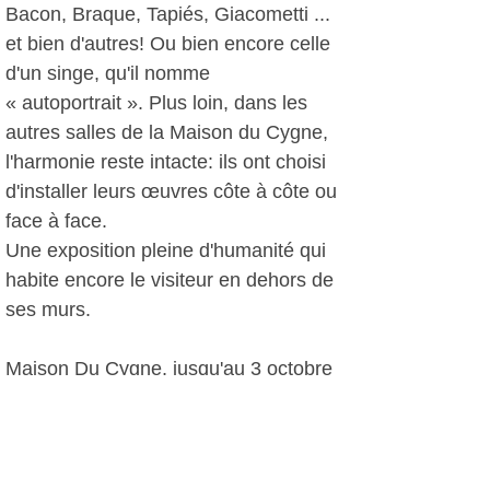
Bacon, Braque, Tapiés, Giacometti ...
et bien d'autres! Ou bien encore celle
d'un singe, qu'il nomme
« autoportrait ». Plus loin, dans les
autres salles de la Maison du Cygne,
l'harmonie reste intacte: ils ont choisi
d'installer leurs œuvres côte à côte ou
face à face.
Une exposition pleine d'humanité qui
habite encore le visiteur en dehors de
ses murs.
Maison Du Cygne, jusqu'au 3 octobre
Le 22 septembre, 14 h 30 « Parcours
en famille »
Le 30 septembre, 14 h 30: rencontre
avec les artistes M2