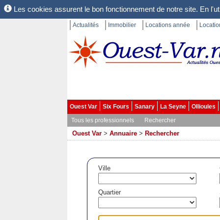
Les cookies assurent le bon fonctionnement de notre site. En l'uti
Actualités
Immobilier
Locations année
Locati
Ouest Var
Six Fours
Sanary
La Seyne
Ollioules
Tous les professionnels
Rechercher
Ouest Var
>
Annuaire
>
Rechercher
Ville
Quartier