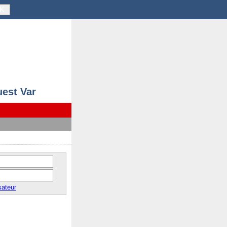
K
uest Var
sateur