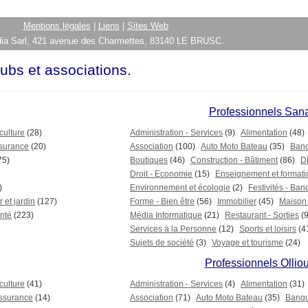
Mentions légales
|
Liens
|
Sites Web
ia Sarl, 421 avenue des Charmettes, 83140 LE BRUSC.
ubs et associations.
Professionnels San
 culture
(28)
Administration - Services
(9)
Alimentation
(48)
surance
(20)
Association
(100)
Auto Moto Bateau
(35)
Banq
75)
Boutiques
(46)
Construction - Bâtiment
(86)
D
Droit - Economie
(15)
Enseignement et formati
)
Environnement et écologie
(2)
Festivités - Ban
 et jardin
(127)
Forme - Bien être
(56)
Immobilier
(45)
Maison i
nté
(223)
Média Informatique
(21)
Restaurant - Sorties
(
Services à la Personne
(12)
Sports et loisirs
(4
Sujets de société
(3)
Voyage et tourisme
(24)
Professionnels Ollio
 culture
(41)
Administration - Services
(4)
Alimentation
(31)
ssurance
(14)
Association
(71)
Auto Moto Bateau
(35)
Banqu