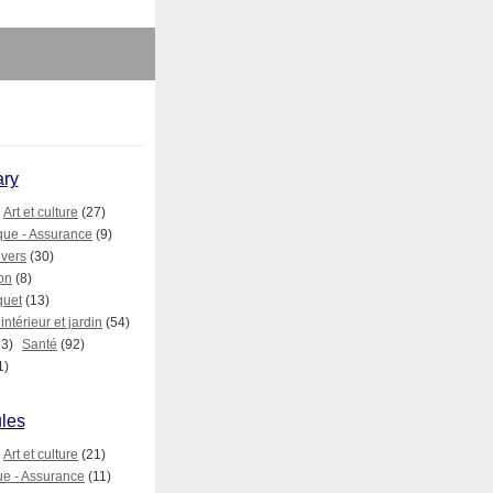
ary
Art et culture
(27)
ue - Assurance
(9)
ivers
(30)
on
(8)
quet
(13)
ntérieur et jardin
(54)
93)
Santé
(92)
1)
ules
Art et culture
(21)
e - Assurance
(11)