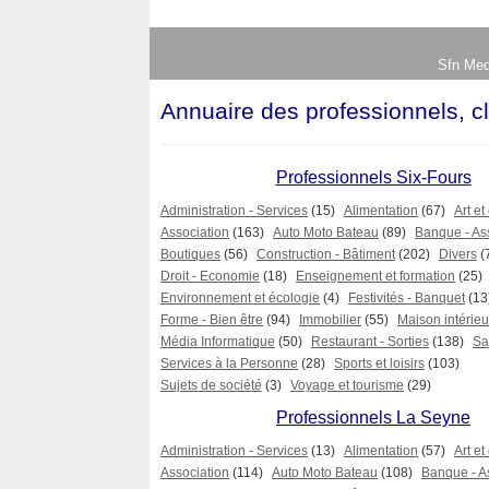
Sfn Med
Annuaire des professionnels, cl
Professionnels Six-Fours
Administration - Services
(15)
Alimentation
(67)
Art et
Association
(163)
Auto Moto Bateau
(89)
Banque - As
Boutiques
(56)
Construction - Bâtiment
(202)
Divers
(
Droit - Economie
(18)
Enseignement et formation
(25)
Environnement et écologie
(4)
Festivités - Banquet
(13
Forme - Bien être
(94)
Immobilier
(55)
Maison intérieur
Média Informatique
(50)
Restaurant - Sorties
(138)
Sa
Services à la Personne
(28)
Sports et loisirs
(103)
Sujets de société
(3)
Voyage et tourisme
(29)
Professionnels La Seyne
Administration - Services
(13)
Alimentation
(57)
Art et
Association
(114)
Auto Moto Bateau
(108)
Banque - A