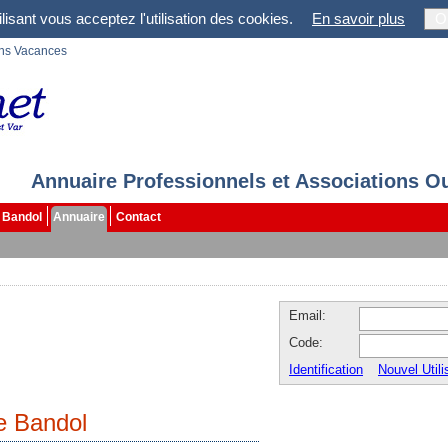
lisant vous acceptez l'utilisation des cookies.
En savoir plus
O
ons Vacances
Annuaire Professionnels et Associations O
Bandol
Annuaire
Contact
Email:
Code:
Identification
Nouvel Utili
re Bandol