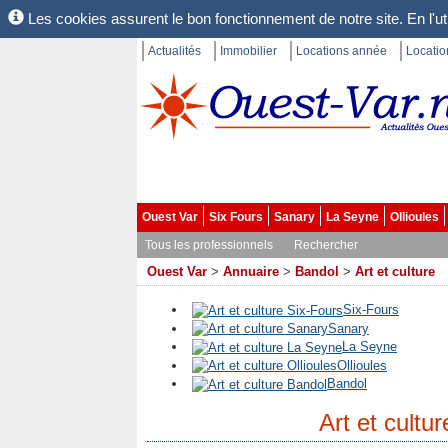
Les cookies assurent le bon fonctionnement de notre site. En l'uti
Actualités
Immobilier
Locations année
Locati
Ouest Var
Six Fours
Sanary
La Seyne
Ollioules
Tous les professionnels
Rechercher
Ouest Var
>
Annuaire
>
Bandol
>
Art et culture
Six-Fours
Sanary
La Seyne
Ollioules
Bandol
Art et cultu