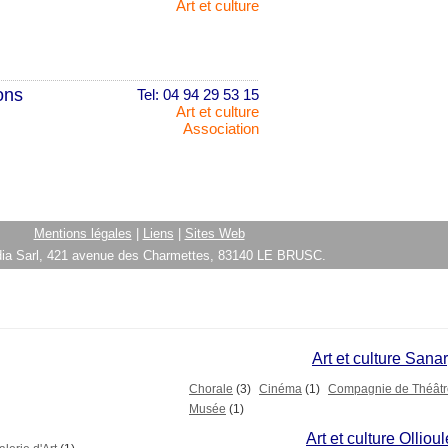
Art et culture
ons
Tel: 04 94 29 53 15
Art et culture
Association
Mentions légales
|
Liens
|
Sites Web
ia Sarl, 421 avenue des Charmettes, 83140 LE BRUSC.
Art et culture Sana
Chorale
(3)
Cinéma
(1)
Compagnie de Théâtr
Musée
(1)
Art et culture Olliou