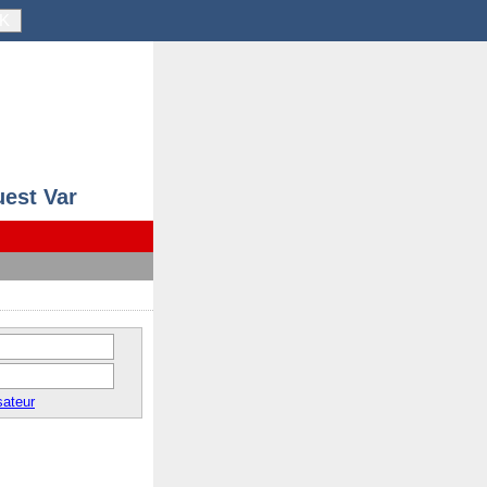
K
uest Var
sateur