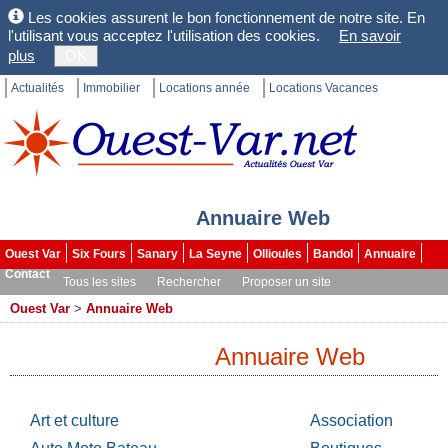
Les cookies assurent le bon fonctionnement de notre site. En
l'utilisant vous acceptez l'utilisation des cookies.
En savoir
plus
OK
Actualités
Immobilier
Locations année
Locations Vacances
Annuaire Web
Ouest Var
Six Fours
Sanary
La Seyne
Ollioules
Bandol
Annuaire
Contact
Tous les sites
Rechercher
Proposer un site
Ouest Var
>
Annuaire Web
Annuaire Web
Art et culture
Association