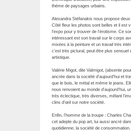
thème de paysages urbains.
Alexandra Stéfanakis nous propose deux th
Côté fleur les photos sont belles et il est v
l'expo pour y trouver de l'érotisme. Ce so
intéressant est son travail sur le corps av
mixées à la peinture et un travail très int
c'est très pictural, peut-être plus sensuel 
artistique.
Valérie Migot, dite Valmigot, (absente pou
ancrée dans la société d'aujourd'hui et tr
que le bois, le métal et même le jeans. E
nous renvoient au monde d'aujourd'hui, u
très éclectique, très diverses, mêlant l'im
clins d'œil sur notre société.
Enfin, l'homme de la troupe : Charles C
cet adepte du pop art, lui aussi ancré da
quotidienne, la société de consommation. Il