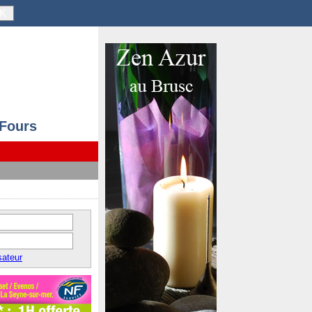
K
 Fours
sateur