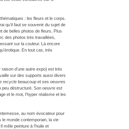
ématiques : les fleurs et le corps.
rai qu'il faut se souvenir du sujet de
nt de belles photos de fleurs. Plus
ec des photos très travaillées,
éressant sur la couleur. Là encore
qu'érotique. En tout cas, très
r raison d'une autre expo) est très
availle sur des supports aussi divers
lle recycle beaucoup et ses oeuvres
n peu déstructuré. Son oeuvre est
age et le mot, l'hyper réalisme et les
hantemesse, au nom évocateur pour
ns le monde contemporain, la vie
 mêle peinture à l'huile et