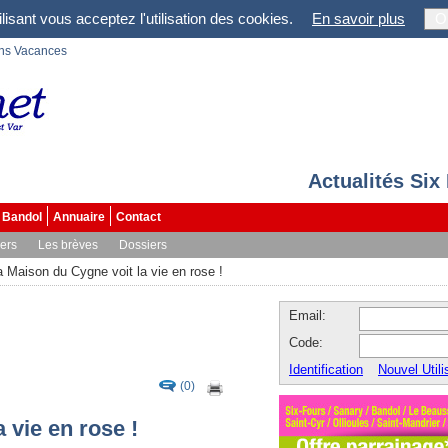
lisant vous acceptez l'utilisation des cookies.
En savoir plus
O
ons Vacances
Actualités Six
Bandol
Annuaire
Contact
vers
Les brèves
Dossiers
a Maison du Cygne voit la vie en rose !
Email:
Code:
Identification
Nouvel Utili
(0)
 vie en rose !