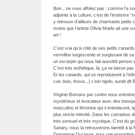
Bon... ne vous affolez pas : comme l'a 
adjointe à la culture, c'est de l'érotisme 
y retrouve d'ailleurs de charmants petits 
moins que l'artiste Olivia Moélo ait une v
art !
C'est vrai qu'à côté de ses petits canards
vermillon turgescente et surgissant de sa 
un escarpin qui nous fait aussitôt penser a
C'est très esthétique, là, ça ne laisse pas
Et les canards, qui se reproduisent à l'inf
cuir, bois, tissus...) c'est rigolo, aurait dit 
Virginie Bomans par contre nous entraîne 
mystérieux et évocateur avec des transp
masculins et féminins qui s'entrelacent, q
plus stricte intimité. Dans les camaïeux de
très sensuel et très mystique. C'est du gra
Sanary, nous la retrouverons bientôt à l
Dominique Ducasse, pour une exposition à