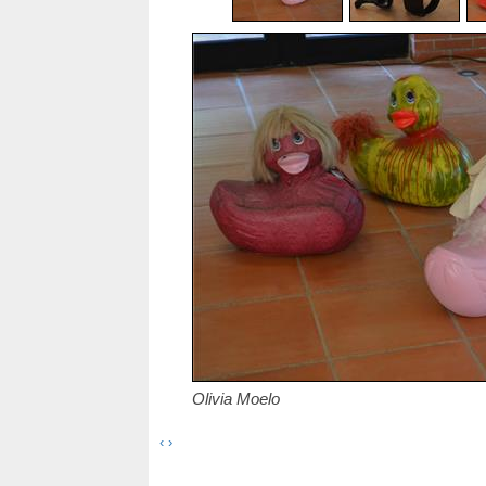
Olivia Moelo
‹
›