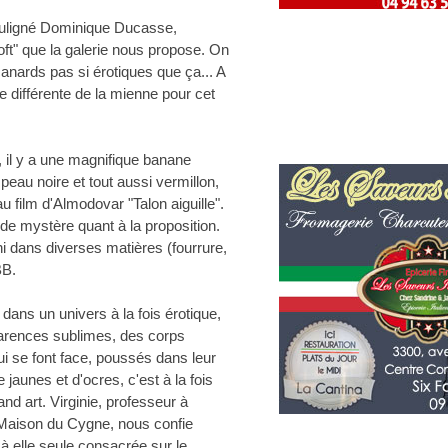
souligné Dominique Ducasse,
"soft" que la galerie nous propose. On
canards pas si érotiques que ça... A
ue différente de la mienne pour cet
, il y a une magnifique banane
peau noire et tout aussi vermillon,
u film d'Almodovar "Talon aiguille".
 de mystère quant à la proposition.
ini dans diverses matières (fourrure,
BB.
dans un univers à la fois érotique,
arences sublimes, des corps
ui se font face, poussés dans leur
 jaunes et d'ocres, c'est à la fois
nd art. Virginie, professeur à
a Maison du Cygne, nous confie
 elle seule consacrée sur le