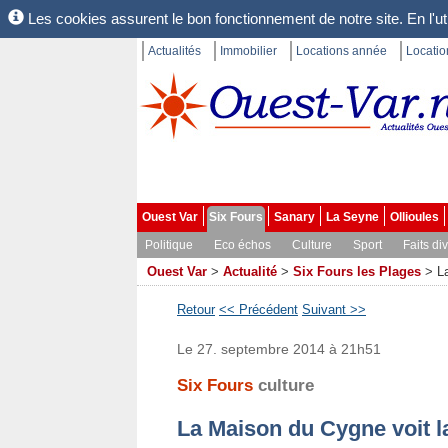
Les cookies assurent le bon fonctionnement de notre site. En l'uti
Actualités
Immobilier
Locations année
Locati
Ouest Var
Six Fours
Sanary
La Seyne
Ollioules
Politique
Eco échos
Culture
Sport
Faits di
Ouest Var
>
Actualité
>
Six Fours les Plages
>
L
Retour
<< Précédent
Suivant >>
Le 27. septembre 2014 à 21h51
Six Fours
culture
La Maison du Cygne voit la