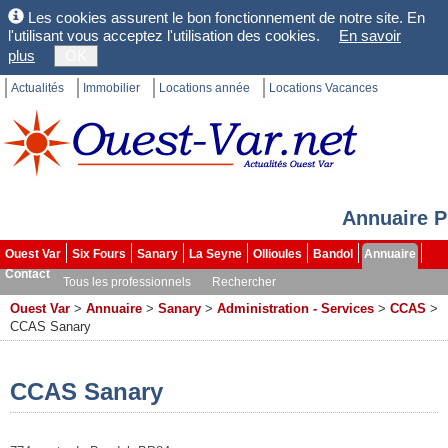
Les cookies assurent le bon fonctionnement de notre site. En
l'utilisant vous acceptez l'utilisation des cookies.
En savoir
plus
OK
Actualités
Immobilier
Locations année
Locations Vacances
Annuaire P
Ouest Var
Six Fours
Sanary
La Seyne
Ollioules
Bandol
Annuaire
Contact
Tous les professionnels
Rechercher
Ouest Var
>
Annuaire
>
Sanary
>
Administration - Services
>
CCAS
>
CCAS Sanary
CCAS Sanary