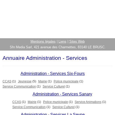
Mentions légales
|
Liens
|
Sites Web
Sfn Media Sarl, 421 avenue des Charmettes, 83140 LE BRUSC.
Annuaire Administration - Services
Administration - Services Six-Fours
CCAS
(1)
Jeunesse
(5)
Mairie
(1)
Police municipale
(1)
Service Communication
(1)
Service Culturel
(1)
Administration - Services Sanary
CCAS
(1)
Mairie
(1)
Police municipale
(1)
Service Animations
(1)
Service Communication
(1)
Service Culturel
(1)
Administration - Services La Seyne