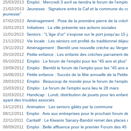
25/03/2013
Emploi : Mercredi 3 avril se tiendra le forum de l'emploi
21/02/2013
Jeunesse : Signature entre la Caf et la commune du con
jeunesse"
07/02/2013
Aménagement : Pose de la première pierre de la crèche
15/01/2013
Initiatives : La ville présente ses actions sociales
11/01/2013
Seniors : "L'âge d'or" s'expose sur le port jusqu'au 15 jan
21/12/2012
Vie locale : Les séniors ont profité du traditionnel déjeu
19/11/2012
Aménagement : Bientôt une nouvelle crèche au Verger
20/10/2012
Petite enfance : Les enfants des crèches parrainent des 
05/10/2012
Emploi : Le forum de l'emploi pour les "45 ans et plus" 
19/09/2012
Emploi : Bientôt le forum de l'emploi pour les "45 ans et 
16/06/2012
Petite enfance : Succès de la fête annuelle de la Petite
28/03/2012
Emploi : Beaucoup de monde pour le forum de l'emploi
15/03/2012
Emploi : Le forum de l'emploi aura lieu le 28 mars
02/03/2012
Handicap : Lundi, distribution de jouets pour les enfants
ayant des troubles associés
14/12/2011
Animation : Les seniors gâtés par la commune
08/12/2011
Emploi : Avis aux entreprises pour le prochain forum de 
22/11/2011
Caritatif : Le Kiwanis Sanary-Bandol remet des places
08/09/2011
Emploi : Belle affluence pour le premier Forum des 45 a