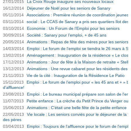
27/01/2015
La Croix Rouge inaugure ses nouveaux locaux
16/12/2014
Déjeuner de Noël pour les seniors de Sanary
05/11/2014
Associations : Première réunion de coordination jeunes
03/11/2014
social : Le CCAS de Sanary a pris ses quartiers Ilot des 
03/10/2014
Economie : Un Forum de l’Emploi pour les seniors
30/09/2014
Société : Sanary pour l’emploi, + de 45 ans
20/05/2014
Animations : Repas de fête des mères pour les seniors
14/03/2014
Emploi : Le forum de l’emploi se tiendra le 26 mars à S
13/02/2014
Aménagement : Inauguration de la résidence « Le clos d
17/12/2013
Animations : Jour de fête à la Maison de retraite « Stell
13/12/2013
Animations : Une revue cabaret pour les résidents des m
21/11/2013
Vie de la cité : Inauguration de la Résidence Le Patio
15/11/2013
Emploi : Le forum de l’emploi pour « les 45 ans et + » ba
d’affluence!
23/08/2013
Emploi : Le bureau municipal prépare son salon de l'em
11/07/2013
Petite enfance : La crèche du Petit Prince du Verger ouv
15/06/2013
Animations : C'était une belle fête de la petite enfance
22/05/2013
Vie locale : Les seniors conviés pour le déjeuner de la 
des pères
03/04/2013
Emploi : Toujours de l'affluence pour le forum de l'emplo