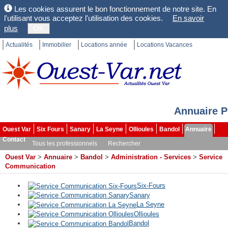
Les cookies assurent le bon fonctionnement de notre site. En
l'utilisant vous acceptez l'utilisation des cookies.
En savoir
plus
OK
Actualités
Immobilier
Locations année
Locations Vacances
Annuaire P
Ouest Var
Six Fours
Sanary
La Seyne
Ollioules
Bandol
Annuaire
Contact
Tous les professionnels
Rechercher
Ouest Var
>
Annuaire
>
Bandol
>
Administration - Services
>
Service
Communication
Six-Fours
Sanary
La Seyne
Ollioules
Bandol