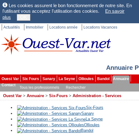
Les cookies assurent le bon fonctionnement de notre site. En
l'utilisant vous acceptez l'utilisation des cookies.
En savoir
plus
OK
Actualités
Immobilier
Locations année
Locations Vacances
Annuaire P
Ouest Var
Six Fours
Sanary
La Seyne
Ollioules
Bandol
Annuaire
Contact
Tous les professionnels
Rechercher
Ouest Var
>
Annuaire
>
Six-Fours
>
Administration - Services
Six-Fours
Sanary
La Seyne
Ollioules
Bandol