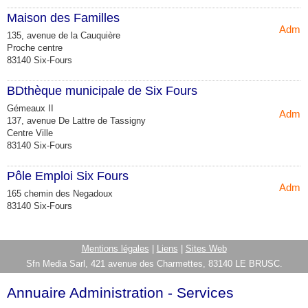
Maison des Familles
Admini
135, avenue de la Cauquière
Proche centre
83140 Six-Fours
BDthèque municipale de Six Fours
Gémeaux II
Admini
137, avenue De Lattre de Tassigny
Centre Ville
83140 Six-Fours
Pôle Emploi Six Fours
Admini
165 chemin des Negadoux
83140 Six-Fours
Mentions légales
|
Liens
|
Sites Web
Sfn Media Sarl, 421 avenue des Charmettes, 83140 LE BRUSC.
Annuaire Administration - Services