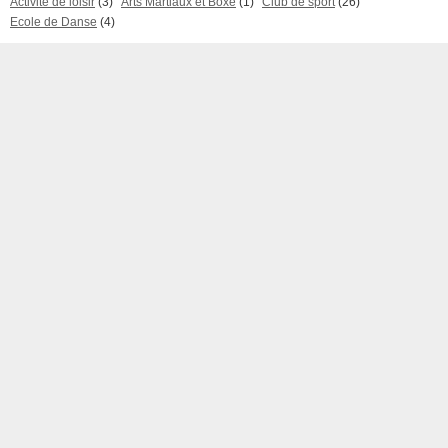
Activité de loisir
(3)
Arts Martiaux et Boxe
(1)
Club de sport
(26)
Ecole de Danse
(4)