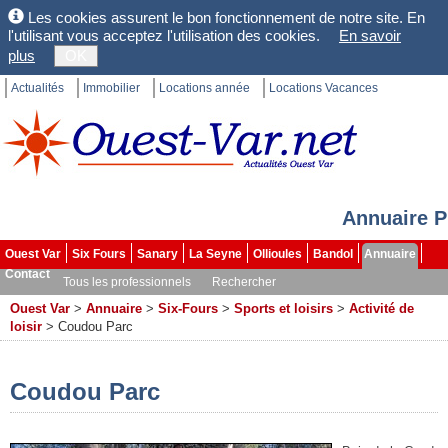
Les cookies assurent le bon fonctionnement de notre site. En
l'utilisant vous acceptez l'utilisation des cookies.
En savoir
plus
OK
Actualités
Immobilier
Locations année
Locations Vacances
Annuaire P
Ouest Var
Six Fours
Sanary
La Seyne
Ollioules
Bandol
Annuaire
Contact
Tous les professionnels
Rechercher
Ouest Var
>
Annuaire
>
Six-Fours
>
Sports et loisirs
>
Activité de
loisir
>
Coudou Parc
Coudou Parc