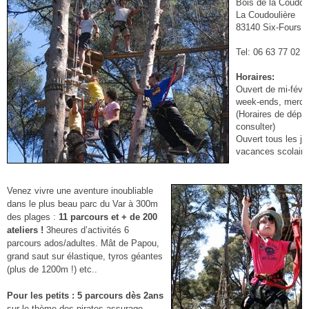
Bois de la Coudou
La Coudoulière
83140 Six-Fours
Tel: 06 63 77 02 0
Horaires:
Ouvert de mi-févr
week-ends, mercred
(Horaires de dépar
consulter)
Ouvert tous les jo
vacances scolaire
Venez vivre une aventure inoubliable
dans le plus beau parc du Var à 300m
des plages :
11 parcours et + de 200
ateliers !
3heures d’activités 6
parcours ados/adultes. Mât de Papou,
grand saut sur élastique, tyros géantes
(plus de 1200m !) etc..
Pour les petits : 5 parcours dès 2ans
sur le thème des pirates assurage