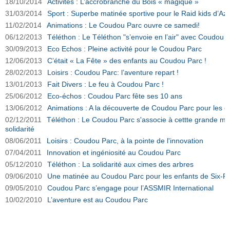
18/10/2014
Activités : L’accrobranche du Bois « magique »
31/03/2014
Sport : Superbe matinée sportive pour le Raid kids d’A
11/02/2014
Animations : Le Coudou Parc ouvre ce samedi!
06/12/2013
Téléthon : Le Téléthon "s’envoie en l’air" avec Coudou 
30/09/2013
Eco Echos : Pleine activité pour le Coudou Parc
12/06/2013
C’était « La Fête » des enfants au Coudou Parc !
28/02/2013
Loisirs : Coudou Parc: l’aventure repart !
13/01/2013
Fait Divers : Le feu à Coudou Parc !
25/06/2012
Eco-échos : Coudou Parc fête ses 10 ans
13/06/2012
Animations : A la découverte de Coudou Parc pour les e
02/12/2011
Téléthon : Le Coudou Parc s'associe à cettte grande man
solidarité
08/06/2011
Loisirs : Coudou Parc, à la pointe de l'innovation
07/04/2011
Innovation et ingéniosité au Coudou Parc
05/12/2010
Téléthon : La solidarité aux cimes des arbres
09/06/2010
Une matinée au Coudou Parc pour les enfants de Six-F
09/05/2010
Coudou Parc s’engage pour l’ASSMIR International
10/02/2010
L’aventure est au Coudou Parc