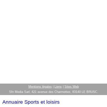
Mentions légales
|
Liens
|
Sites Web
Sfn Media Sarl, 421 avenue des Charmettes, 83140 LE BRUSC.
Annuaire Sports et loisirs