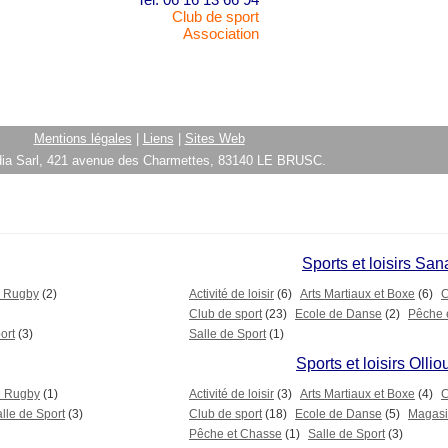
Club de sport
Association
Mentions légales
|
Liens
|
Sites Web
ia Sarl, 421 avenue des Charmettes, 83140 LE BRUSC.
Sports et loisirs San
e Rugby
(2)
Activité de loisir
(6)
Arts Martiaux et Boxe
(6)
C
Club de sport
(23)
Ecole de Danse
(2)
Pêche 
ort
(3)
Salle de Sport
(1)
Sports et loisirs Ollio
e Rugby
(1)
Activité de loisir
(3)
Arts Martiaux et Boxe
(4)
C
lle de Sport
(3)
Club de sport
(18)
Ecole de Danse
(5)
Magasi
Pêche et Chasse
(1)
Salle de Sport
(3)