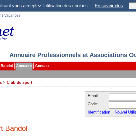
lisant vous acceptez l'utilisation des cookies.
En savoir plus
O
ons Vacances
Annuaire Professionnels et Associations O
Bandol
Annuaire
Contact
rs
>
Club de sport
Email:
Code:
Identification
Nouvel Utili
rt Bandol