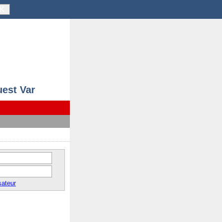
K
uest Var
sateur