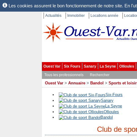
Les cookies assurent le bon fonctionnement de notre site. En l'uti
Actualités
Immobilier
Locations année
Locati
Ouest Var
Six Fours
Sanary
La Seyne
Ollioules
Tous les professionnels
Rechercher
Ouest Var
>
Annuaire
>
Bandol
>
Sports et loisi
Six-Fours
Sanary
La Seyne
Ollioules
Bandol
Club de spo