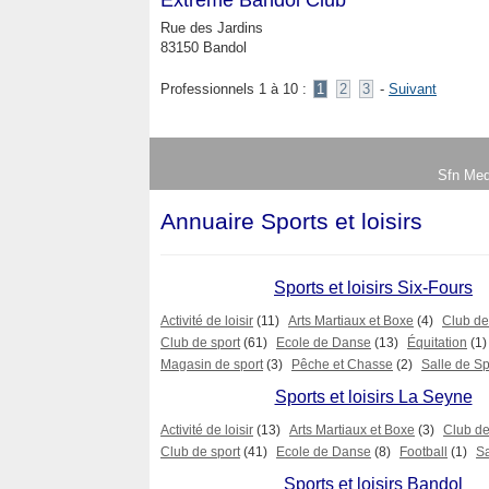
Rue des Jardins
83150 Bandol
Professionnels 1 à 10 :
1
2
3
-
Suivant
Sfn Med
Annuaire Sports et loisirs
Sports et loisirs Six-Fours
Activité de loisir
(11)
Arts Martiaux et Boxe
(4)
Club d
Club de sport
(61)
Ecole de Danse
(13)
Équitation
(1)
Magasin de sport
(3)
Pêche et Chasse
(2)
Salle de Sp
Sports et loisirs La Seyne
Activité de loisir
(13)
Arts Martiaux et Boxe
(3)
Club d
Club de sport
(41)
Ecole de Danse
(8)
Football
(1)
Sa
Sports et loisirs Bandol