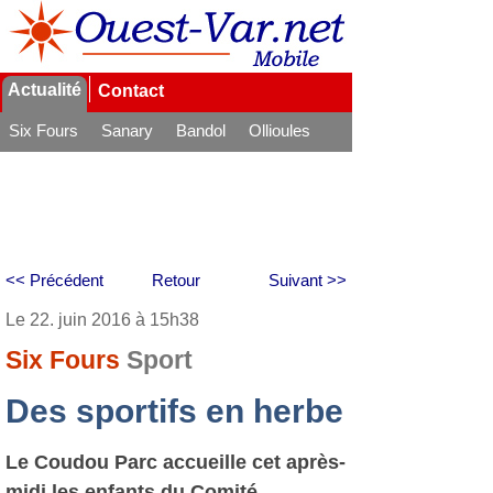
Actualité
Contact
Six Fours
Sanary
Bandol
Ollioules
La Seyne
<< Précédent
Retour
Suivant >>
Le 22. juin 2016 à 15h38
Six Fours
Sport
Des sportifs en herbe
Le Coudou Parc accueille cet après-
midi les enfants du Comité