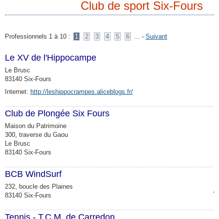
Club de sport Six-Fours
Professionnels 1 à 10 :
1
2
3
4
5
6
... -
Suivant
Le XV de l'Hippocampe
Le Brusc
83140 Six-Fours
Internet:
http://leshippocrampes.aliceblogs.fr/
Club de Plongée Six Fours
Maison du Patrimoine
300, traverse du Gaou
Le Brusc
83140 Six-Fours
BCB WindSurf
232, boucle des Plaines
A
83140 Six-Fours
Tennis - T.C.M. de Carredon