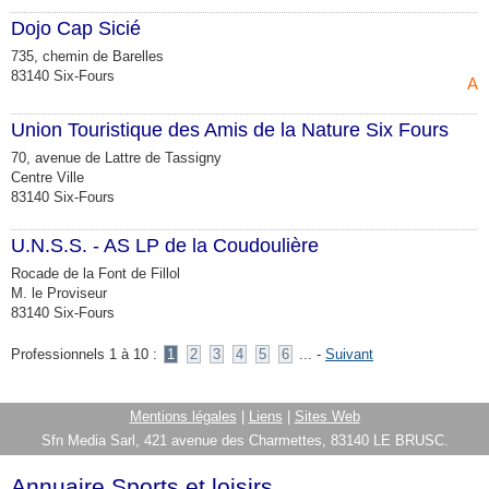
Dojo Cap Sicié
735, chemin de Barelles
83140 Six-Fours
Ar
Union Touristique des Amis de la Nature Six Fours
70, avenue de Lattre de Tassigny
Centre Ville
83140 Six-Fours
U.N.S.S. - AS LP de la Coudoulière
Rocade de la Font de Fillol
M. le Proviseur
83140 Six-Fours
Professionnels 1 à 10 :
1
2
3
4
5
6
... -
Suivant
Mentions légales
|
Liens
|
Sites Web
Sfn Media Sarl, 421 avenue des Charmettes, 83140 LE BRUSC.
Annuaire Sports et loisirs