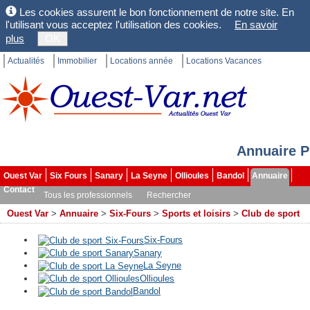
Les cookies assurent le bon fonctionnement de notre site. En
l'utilisant vous acceptez l'utilisation des cookies.
En savoir
plus
OK
Actualités
Immobilier
Locations année
Locations Vacances
Annuaire P
Ouest Var
Six Fours
Sanary
La Seyne
Ollioules
Bandol
Annuaire
Contact
Tous les professionnels
Rechercher
Ouest Var
>
Annuaire
>
Six-Fours
>
Sports et loisirs
>
Club de sport
Six-Fours
Sanary
La Seyne
Ollioules
Bandol