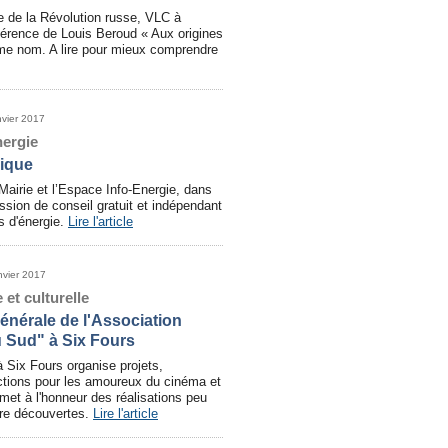
e de la Révolution russe, VLC à
férence de Louis Beroud « Aux origines
même nom. A lire pour mieux comprendre
nvier 2017
ergie
ique
Mairie et l’Espace Info-Energie, dans
ssion de conseil gratuit et indépendant
s d'énergie.
Lire l'article
nvier 2017
 et culturelle
nérale de l'Association
 Sud" à Six Fours
 Six Fours organise projets,
ections pour les amoureux du cinéma et
met à l'honneur des réalisations peu
tre découvertes.
Lire l'article