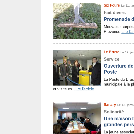
Six Fours
Le 11. ja
Fait divers
Promenade d
Mauvaise surpris
Provence
Lire l'ar
Le Brusc
Le 12. ja
Service
Ouverture de
Poste
La Poste du Brus
municipale à la p
et visiteurs.
Lire l'article
Sanary
Le 13. janv
Solidarité
Une maison bl
grandes pers
La jeune associat