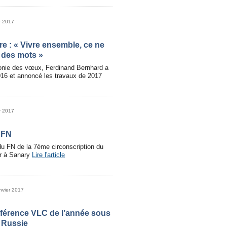
r 2017
e : « Vivre ensemble, ce ne
 des mots »
onie des vœux, Ferdinand Bernhard a
016 et annoncé les travaux de 2017
r 2017
 FN
du FN de la 7ème circonscription du
r à Sanary
Lire l'article
nvier 2017
férence VLC de l’année sous
a Russie