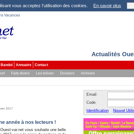
lisant vous acceptez l'utilisation des cookies.
En savoir plus
O
ons Vacances
Actualités Oue
Bandol
Annuaire
Contact
ort
Faits divers
Les brèves
Dossiers
Archives
Email:
Code:
nvier 2017
Identification
Nouvel Utili
ne année à nos lecteurs !
 Ouest-var.net vous souhaite une belle