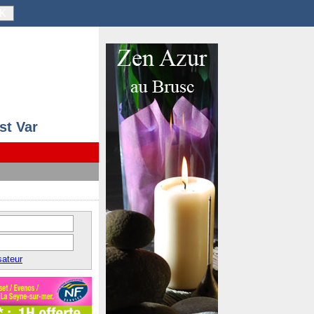
K
st Var
sateur