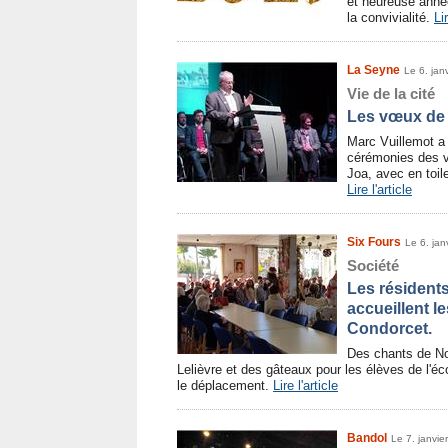
et heureuse anné
la convivialité.
Lir
La Seyne
Le 6. jan
Vie de la cité
Les vœux de 
Marc Vuillemot a 
cérémonies des v
Joa, avec en toil
Lire l'article
Six Fours
Le 6. jan
Société
Les résidents
accueillent le
Condorcet.
Des chants de Noë
Lelièvre et des gâteaux pour les élèves de l'éc
le déplacement.
Lire l'article
Bandol
Le 7. janvie