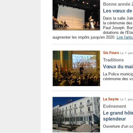
Bonne année 2
Les vœux de
Dans la salle Jul
la cérémonie des
Paul Joseph. Bon
dotations de l'Eta
augmenter les impôts jusqu'en 2020.
Lire l'arti
Six Fours
Le 7. jan
Traditions
Vœux du mair
La Police municipa
cérémonie des v
La Seyne
Le 7. jan
Evénement
Le grand hôte
splendeur
Ouverture d’un co