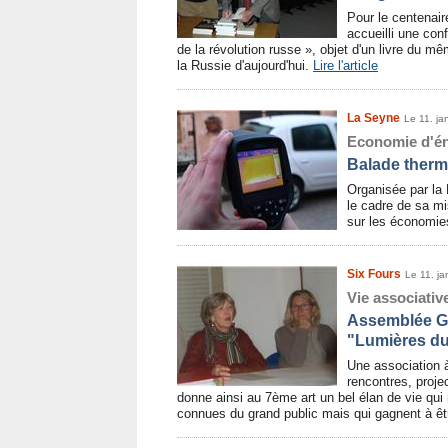
Pour le centenair
accueilli une con
de la révolution russe », objet d'un livre du 
la Russie d'aujourd'hui.
Lire l'article
La Seyne
Le 11. ja
Economie d'én
Balade therm
Organisée par la 
le cadre de sa mi
sur les économie
Six Fours
Le 11. ja
Vie associative
Assemblée Gé
"Lumières du
Une association à
rencontres, proj
donne ainsi au 7ème art un bel élan de vie qui 
connues du grand public mais qui gagnent à ê