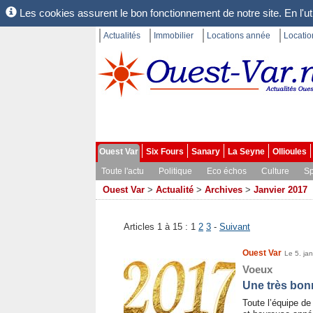
Les cookies assurent le bon fonctionnement de notre site. En l'uti
Actualités
Immobilier
Locations année
Locati
Ouest Var
Six Fours
Sanary
La Seyne
Ollioules
Toute l'actu
Politique
Eco échos
Culture
Sp
Ouest Var
>
Actualité
>
Archives
>
Janvier 2017
Articles 1 à 15 :
1
2
3
-
Suivant
Ouest Var
Le 5. ja
Voeux
Une très bon
Toute l’équipe de