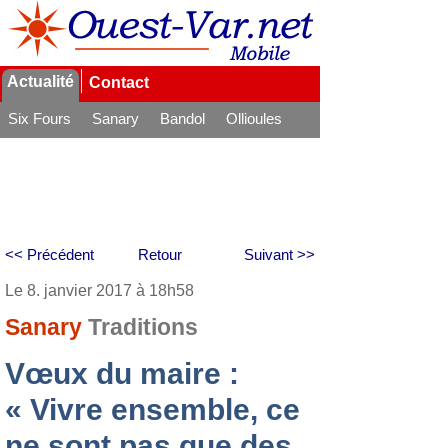
Actualité
Contact
Six Fours
Sanary
Bandol
Ollioules
La Seyne
<< Précédent
Retour
Suivant >>
Le 8. janvier 2017 à 18h58
Sanary
Traditions
Vœux du maire :
« Vivre ensemble, ce
ne sont pas que des