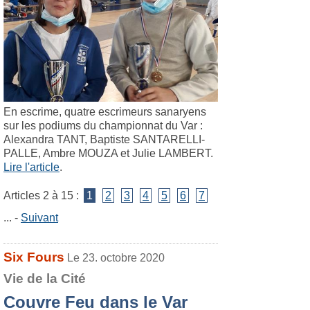
En escrime, quatre escrimeurs sanaryens
sur les podiums du championnat du Var :
Alexandra TANT, Baptiste SANTARELLI-
PALLE, Ambre MOUZA et Julie LAMBERT.
Lire l'article
.
Articles 2 à 15 :
1
2
3
4
5
6
7
... -
Suivant
Six Fours
Le 23. octobre 2020
Vie de la Cité
Couvre Feu dans le Var