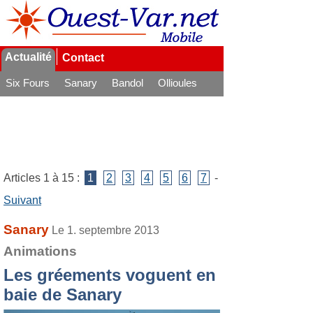
Actualité
Contact
Six Fours
Sanary
Bandol
Ollioules
La Seyne
Articles 1 à 15 :
1
2
3
4
5
6
7
-
Suivant
Sanary
Le 1. septembre 2013
Animations
Les gréements voguent en
baie de Sanary