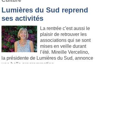
Lumières du Sud reprend
ses activités
La rentrée c’est aussi le
plaisir de retrouver les
associations qui se sont
mises en veille durant
l’été. Mireille Vercelino,
la présidente de Lumières du Sud, annonce
une belle programmation
cinématographique pour cette saison 2013-
2014.
Lire l'article
.
Six Fours
Le 5. septembre 2013
Politique
Erik Tamburi annonce les
grandes lignes de son
programme