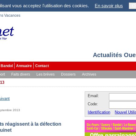
lisant vous acceptez l'utilisation des cookies.
En savoir plus
O
ons Vacances
Actualités Oue
Bandol
Annuaire
Contact
ort
Faits divers
Les brèves
Dossiers
Archives
13
Email:
uivant
Code:
eptembre 2013
Identification
Nouvel Utili
 réagissent à la défection
uinet