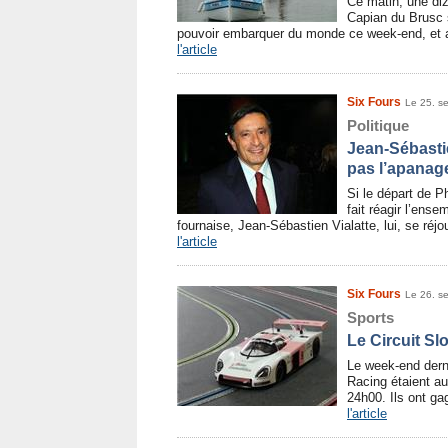
Ce matin, une diz
Capian du Brusc s
pouvoir embarquer du monde ce week-end, et a
l'article
Six Fours
Le 25. s
Politique
Jean-Sébastie
pas l’apanage
Si le départ de P
fait réagir l’ense
fournaise, Jean-Sébastien Vialatte, lui, se réjoui
l'article
Six Fours
Le 26. s
Sports
Le Circuit Sl
Le week-end derni
Racing étaient a
24h00. Ils ont g
l'article