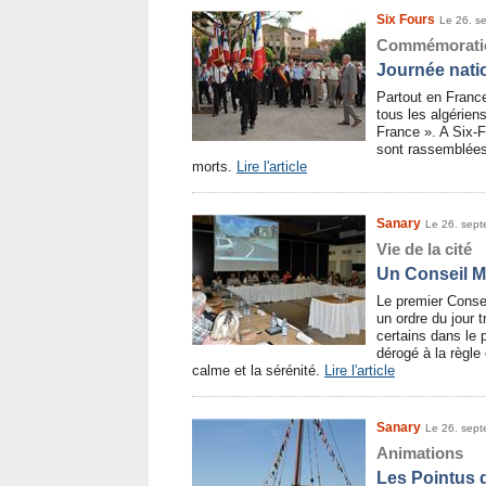
Six Fours
Le 26. s
Commémorati
Journée nati
Partout en Franc
tous les algérien
France ». A Six-F
sont rassemblée
morts.
Lire l'article
Sanary
Le 26. sep
Vie de la cité
Un Conseil M
Le premier Consei
un ordre du jour 
certains dans le 
dérogé à la règle
calme et la sérénité.
Lire l'article
Sanary
Le 26. sep
Animations
Les Pointus 