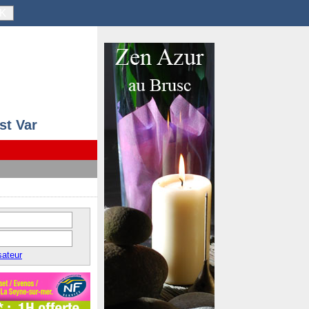
K
st Var
sateur