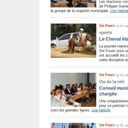
Les réactions con
de Philippe Guine
le groupe de la majorité municipale.
Lire l'articl
Six Fours
Le 24. s
sports
Le Cheval éta
La journée nation
Six-Fours sous un
ont accueilli les
cette discipline e
Six Fours
Le 24. s
Vie de la cité
Conseil munic
chargée
Une cinquantaine d
pour ce premier c
voici les grandes lignes.
Lire l'article
Six Fours
Le 25. s