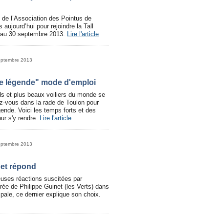
s de l’Association des Pointus de
 aujourd’hui pour rejoindre la Tall
7 au 30 septembre 2013.
Lire l'article
eptembre 2013
de légende" mode d'emploi
ds et plus beaux voiliers du monde se
z-vous dans la rade de Toulon pour
ende. Voici les temps forts et des
our s'y rendre.
Lire l'article
eptembre 2013
net répond
uses réactions suscitées par
trée de Philippe Guinet (les Verts) dans
ipale, ce dernier explique son choix.