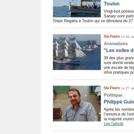
Toulon
Vingt-huit pointu
Sanary sont partis
Ships Regatta à Toulon qui se déroulera du 2
Six Fours
Le 26. s
Animations
"Les voiles 
39 des plus gran
sont donné rende
une escale de lég
infos pratiques p
Six Fours
Le 27. s
Politique
Philippe Gui
Après les nombre
l’annonce de l’en
la majorité munic
Lire l'article