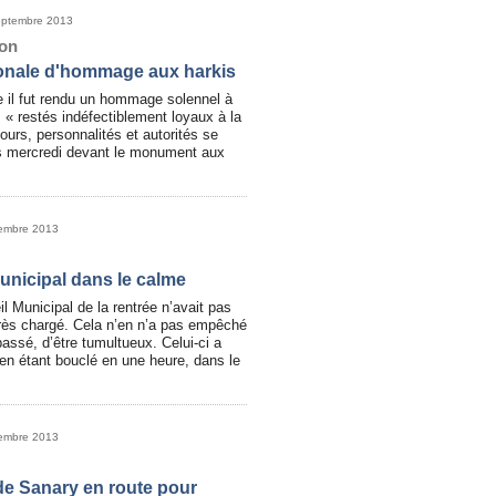
eptembre 2013
on
onale d'hommage aux harkis
e il fut rendu un hommage solennel à
s « restés indéfectiblement loyaux à la
ours, personnalités et autorités se
s mercredi devant le monument aux
tembre 2013
unicipal dans le calme
l Municipal de la rentrée n’avait pas
très chargé. Cela n’en n’a pas empêché
passé, d’être tumultueux. Celui-ci a
 en étant bouclé en une heure, dans le
tembre 2013
de Sanary en route pour