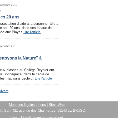
eptembre 2013
e
ses 20 ans
sociation d’aide à la personne. Elle a
ne ses 20 ans, dans ses locaux de
rope aux Playes
Lire l'article
eptembre 2013
ettoyons la Nature" à
deux classes du Collège Reynier ont
 de Bonnegrâce, dans le cadre de
r les magasins Leclerc.
Lire l'article
uivant
Mentions légales
|
Liens
|
Sites Web
ia Sarl, 421 avenue des Charmettes, 83140 LE BRUSC.
Liens :
Ouest-Var.net sur Facebook