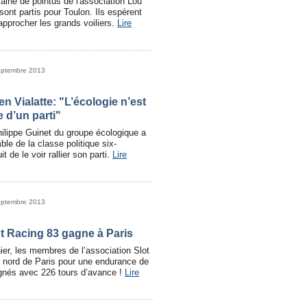
aine de pointus de l'association Lou
ont partis pour Toulon. Ils espèrent
pprocher les grands voiliers.
Lire
eptembre 2013
n Vialatte: "L’écologie n’est
 d’un parti"
hilippe Guinet du groupe écologique a
mble de la classe politique six-
t de le voir rallier son parti.
Lire
eptembre 2013
ot Racing 83 gagne à Paris
er, les membres de l’association Slot
u nord de Paris pour une endurance de
agnés avec 226 tours d’avance !
Lire