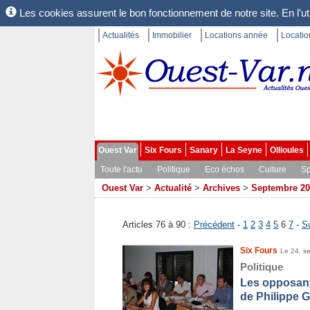
Les cookies assurent le bon fonctionnement de notre site. En l'uti
Actualités
Immobilier
Locations année
Locati
Ouest Var
Six Fours
Sanary
La Seyne
Ollioules
Toute l'actu
Politique
Eco échos
Culture
Sp
Ouest Var
>
Actualité
>
Archives
>
Septembre 20
Articles 76 à 90 :
Précédent
-
1
2
3
4
5
6
7
-
S
Six Fours
Le 24. s
Politique
Les opposants
de Philippe G