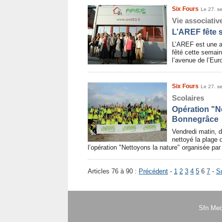
Six Fours
Le 27. s
Vie associativ
L’AREF fête 
L’AREF est une as
fêté cette semai
l’avenue de l’Eu
Six Fours
Le 27. s
Scolaires
Opération "N
Bonnegrâce
Vendredi matin, 
nettoyé la plage
l’opération "Nettoyons la nature" organisée pa
Articles 76 à 90 :
Précédent
-
1
2
3
4
5
6
7
-
S
Sfn Med