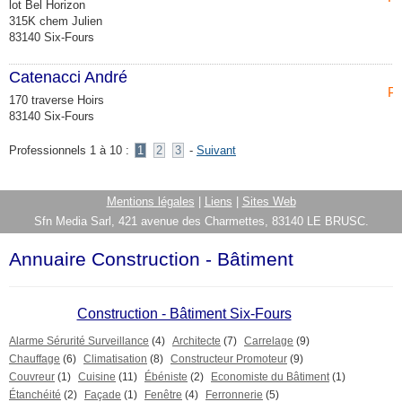
lot Bel Horizon
315K chem Julien
83140 Six-Fours
Catenacci André
Pe
170 traverse Hoirs
83140 Six-Fours
Professionnels 1 à 10 :
1
2
3
-
Suivant
Mentions légales
|
Liens
|
Sites Web
Sfn Media Sarl, 421 avenue des Charmettes, 83140 LE BRUSC.
Annuaire Construction - Bâtiment
Construction - Bâtiment Six-Fours
Alarme Sérurité Surveillance
(4)
Architecte
(7)
Carrelage
(9)
Chauffage
(6)
Climatisation
(8)
Constructeur Promoteur
(9)
Couvreur
(1)
Cuisine
(11)
Ébéniste
(2)
Economiste du Bâtiment
(1)
Étanchéité
(2)
Façade
(1)
Fenêtre
(4)
Ferronnerie
(5)