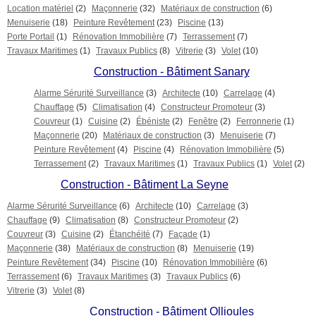
Location matériel
(2)
Maçonnerie
(32)
Matériaux de construction
(6)
Menuiserie
(18)
Peinture Revêtement
(23)
Piscine
(13)
Porte Portail
(1)
Rénovation Immobilière
(7)
Terrassement
(7)
Travaux Maritimes
(1)
Travaux Publics
(8)
Vitrerie
(3)
Volet
(10)
Construction - Bâtiment Sanary
Alarme Sérurité Surveillance
(3)
Architecte
(10)
Carrelage
(4)
Chauffage
(5)
Climatisation
(4)
Constructeur Promoteur
(3)
Couvreur
(1)
Cuisine
(2)
Ébéniste
(2)
Fenêtre
(2)
Ferronnerie
(1)
Maçonnerie
(20)
Matériaux de construction
(3)
Menuiserie
(7)
Peinture Revêtement
(4)
Piscine
(4)
Rénovation Immobilière
(5)
Terrassement
(2)
Travaux Maritimes
(1)
Travaux Publics
(1)
Volet
(2)
Construction - Bâtiment La Seyne
Alarme Sérurité Surveillance
(6)
Architecte
(10)
Carrelage
(3)
Chauffage
(9)
Climatisation
(8)
Constructeur Promoteur
(2)
Couvreur
(3)
Cuisine
(2)
Étanchéité
(7)
Façade
(1)
Maçonnerie
(38)
Matériaux de construction
(8)
Menuiserie
(19)
Peinture Revêtement
(34)
Piscine
(10)
Rénovation Immobilière
(6)
Terrassement
(6)
Travaux Maritimes
(3)
Travaux Publics
(6)
Vitrerie
(3)
Volet
(8)
Construction - Bâtiment Ollioules