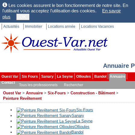
Les cookies assurent le bon fonctionnement de notre site. En
l'utilisant vous acceptez l'utilisation des cookies.
En savoir
plus
OK
Actualités
Immobilier
Locations année
Locations Vacances
Annuaire P
Ouest Var
Six Fours
Sanary
La Seyne
Ollioules
Bandol
Annuaire
Contact
Tous les professionnels
Rechercher
Ouest Var
>
Annuaire
>
Six-Fours
>
Construction - Bâtiment
>
Peinture Revêtement
Six-Fours
Sanary
La Seyne
Ollioules
Bandol