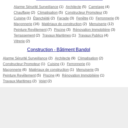
Alarme Sérurité Surveillance
(1)
Architecte
(5)
Carrelage
(4)
Chauffage
(2)
Climatisation
(5)
Constructeur Promoteur
(3)
Cuisine
(1)
Étanchéité
(2)
Façade
(3)
Fenêtre
(1)
Ferronnerie
(3)
Maçonnerie
(16)
Matériaux de construction
(2)
Menuiserie
(12)
Peinture Revêtement
(7)
Piscine
(3)
Rénovation Immobilière
(3)
Terrassement
(2)
Travaux Maritimes
(1)
Travaux Publics
(4)
Vitrerie
(2)
Construction - Bâtiment Bandol
Alarme Sérurité Surveillance
(2)
Architecte
(9)
Climatisation
(2)
Constructeur Promoteur
(1)
Cuisine
(1)
Ferronnerie
(1)
Maçonnerie
(6)
Matériaux de construction
(1)
Menuiserie
(3)
Peinture Revêtement
(5)
Piscine
(4)
Rénovation Immobilière
(1)
Travaux Maritimes
(2)
Volet
(2)