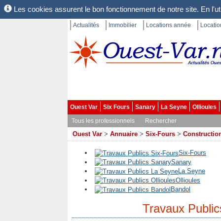
Les cookies assurent le bon fonctionnement de notre site. En l'uti
Actualités
Immobilier
Locations année
Locati
Ouest Var
Six Fours
Sanary
La Seyne
Ollioules
Tous les professionnels
Rechercher
Ouest Var
>
Annuaire
>
Six-Fours
>
Construction
Six-Fours
Sanary
La Seyne
Ollioules
Bandol
Travaux Public