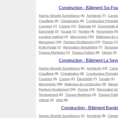
Construction - Bâtiment Six-Fou
Alarme Sérurité Surveillance
(4)
Architecte
(7)
Carrel
Chauffage
(6)
Climatisation
(8)
Constructeur Promote
Couvreur
(1)
Cuisine
(11)
Ébéniste
(2)
Economiste d
Étanchéité
(2)
Façade
(1)
Fenêtre
(4)
Ferronnerie
(5)
Location matériel
(2)
Maçonnerie
(32)
Matériaux de c
Menuiserie
(18)
Peinture Revêtement
(23)
Piscine
(1
Porte Portail
(1)
Rénovation Immobilière
(7)
Terrasse
Travaux Maritimes
(1)
Travaux Publics
(8)
Vitrerie
(3)
Construction - Bâtiment La Sey
Alarme Sérurité Surveillance
(6)
Architecte
(10)
Carre
Chauffage
(9)
Climatisation
(8)
Constructeur Promote
Couvreur
(3)
Cuisine
(2)
Étanchéité
(7)
Façade
(1)
Maçonnerie
(38)
Matériaux de construction
(8)
Menuis
Peinture Revêtement
(34)
Piscine
(10)
Rénovation Im
Terrassement
(6)
Travaux Maritimes
(3)
Travaux Publ
Vitrerie
(3)
Volet
(8)
Construction - Bâtiment Bando
Alarme Sérurité Surveillance
(2)
Architecte
(9)
Climati