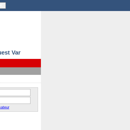
K
uest Var
sateur