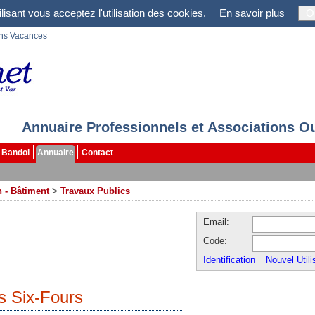
lisant vous acceptez l'utilisation des cookies.
En savoir plus
O
ons Vacances
Annuaire Professionnels et Associations O
Bandol
Annuaire
Contact
 - Bâtiment
>
Travaux Publics
Email:
Code:
Identification
Nouvel Utili
s Six-Fours