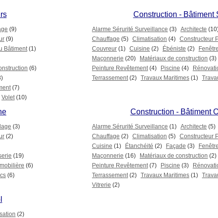
rs
Construction - Bâtiment
age
(9)
Alarme Sérurité Surveillance
(3)
Architecte
(10
ur
(9)
Chauffage
(5)
Climatisation
(4)
Constructeur 
u Bâtiment
(1)
Couvreur
(1)
Cuisine
(2)
Ébéniste
(2)
Fenêtr
Maçonnerie
(20)
Matériaux de construction
(3)
onstruction
(6)
Peinture Revêtement
(4)
Piscine
(4)
Rénovati
3)
Terrassement
(2)
Travaux Maritimes
(1)
Trava
ment
(7)
Volet
(10)
ne
Construction - Bâtiment O
lage
(3)
Alarme Sérurité Surveillance
(1)
Architecte
(5)
ur
(2)
Chauffage
(2)
Climatisation
(5)
Constructeur 
Cuisine
(1)
Étanchéité
(2)
Façade
(3)
Fenêtr
erie
(19)
Maçonnerie
(16)
Matériaux de construction
(2)
mobilière
(6)
Peinture Revêtement
(7)
Piscine
(3)
Rénovati
ics
(6)
Terrassement
(2)
Travaux Maritimes
(1)
Trava
Vitrerie
(2)
l
sation
(2)