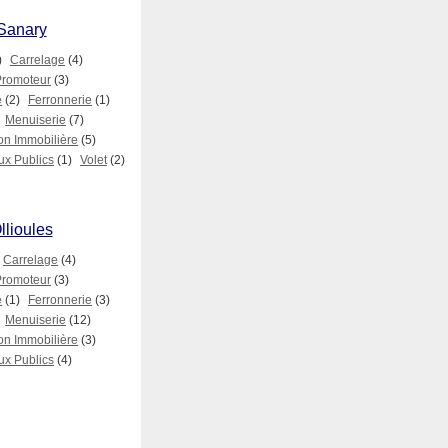
 Sanary
)
Carrelage
(4)
Promoteur
(3)
e
(2)
Ferronnerie
(1)
Menuiserie
(7)
on Immobilière
(5)
ux Publics
(1)
Volet
(2)
llioules
Carrelage
(4)
Promoteur
(3)
e
(1)
Ferronnerie
(3)
Menuiserie
(12)
on Immobilière
(3)
ux Publics
(4)