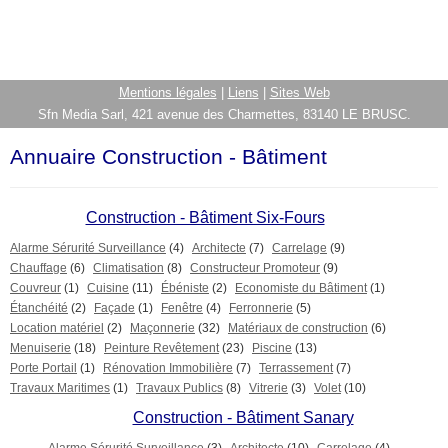
Mentions légales
|
Liens
|
Sites Web
Sfn Media Sarl, 421 avenue des Charmettes, 83140 LE BRUSC.
Annuaire Construction - Bâtiment
Construction - Bâtiment Six-Fours
Alarme Sérurité Surveillance
(4)
Architecte
(7)
Carrelage
(9)
Chauffage
(6)
Climatisation
(8)
Constructeur Promoteur
(9)
Couvreur
(1)
Cuisine
(11)
Ébéniste
(2)
Economiste du Bâtiment
(1)
Étanchéité
(2)
Façade
(1)
Fenêtre
(4)
Ferronnerie
(5)
Location matériel
(2)
Maçonnerie
(32)
Matériaux de construction
(6)
Menuiserie
(18)
Peinture Revêtement
(23)
Piscine
(13)
Porte Portail
(1)
Rénovation Immobilière
(7)
Terrassement
(7)
Travaux Maritimes
(1)
Travaux Publics
(8)
Vitrerie
(3)
Volet
(10)
Construction - Bâtiment Sanary