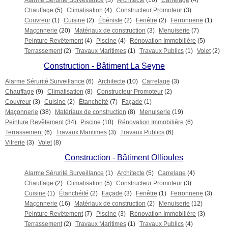
Alarme Sérurité Surveillance
(3)
Architecte
(10)
Carrelage
(4)
Chauffage
(5)
Climatisation
(4)
Constructeur Promoteur
(3)
Couvreur
(1)
Cuisine
(2)
Ébéniste
(2)
Fenêtre
(2)
Ferronnerie
(1)
Maçonnerie
(20)
Matériaux de construction
(3)
Menuiserie
(7)
Peinture Revêtement
(4)
Piscine
(4)
Rénovation Immobilière
(5)
Terrassement
(2)
Travaux Maritimes
(1)
Travaux Publics
(1)
Volet
(2)
Construction - Bâtiment La Seyne
Alarme Sérurité Surveillance
(6)
Architecte
(10)
Carrelage
(3)
Chauffage
(9)
Climatisation
(8)
Constructeur Promoteur
(2)
Couvreur
(3)
Cuisine
(2)
Étanchéité
(7)
Façade
(1)
Maçonnerie
(38)
Matériaux de construction
(8)
Menuiserie
(19)
Peinture Revêtement
(34)
Piscine
(10)
Rénovation Immobilière
(6)
Terrassement
(6)
Travaux Maritimes
(3)
Travaux Publics
(6)
Vitrerie
(3)
Volet
(8)
Construction - Bâtiment Ollioules
Alarme Sérurité Surveillance
(1)
Architecte
(5)
Carrelage
(4)
Chauffage
(2)
Climatisation
(5)
Constructeur Promoteur
(3)
Cuisine
(1)
Étanchéité
(2)
Façade
(3)
Fenêtre
(1)
Ferronnerie
(3)
Maçonnerie
(16)
Matériaux de construction
(2)
Menuiserie
(12)
Peinture Revêtement
(7)
Piscine
(3)
Rénovation Immobilière
(3)
Terrassement
(2)
Travaux Maritimes
(1)
Travaux Publics
(4)