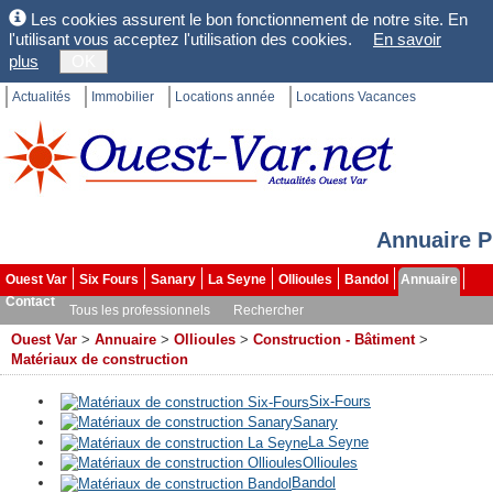
Les cookies assurent le bon fonctionnement de notre site. En
l'utilisant vous acceptez l'utilisation des cookies.
En savoir
plus
OK
Actualités
Immobilier
Locations année
Locations Vacances
Annuaire P
Ouest Var
Six Fours
Sanary
La Seyne
Ollioules
Bandol
Annuaire
Contact
Tous les professionnels
Rechercher
Ouest Var
>
Annuaire
>
Ollioules
>
Construction - Bâtiment
>
Matériaux de construction
Six-Fours
Sanary
La Seyne
Ollioules
Bandol