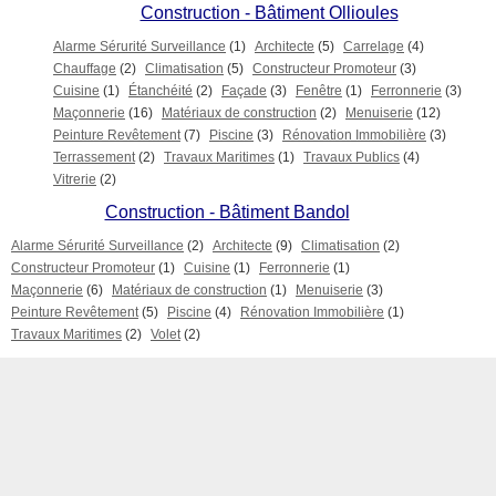
Construction - Bâtiment Ollioules
Alarme Sérurité Surveillance
(1)
Architecte
(5)
Carrelage
(4)
Chauffage
(2)
Climatisation
(5)
Constructeur Promoteur
(3)
Cuisine
(1)
Étanchéité
(2)
Façade
(3)
Fenêtre
(1)
Ferronnerie
(3)
Maçonnerie
(16)
Matériaux de construction
(2)
Menuiserie
(12)
Peinture Revêtement
(7)
Piscine
(3)
Rénovation Immobilière
(3)
Terrassement
(2)
Travaux Maritimes
(1)
Travaux Publics
(4)
Vitrerie
(2)
Construction - Bâtiment Bandol
Alarme Sérurité Surveillance
(2)
Architecte
(9)
Climatisation
(2)
Constructeur Promoteur
(1)
Cuisine
(1)
Ferronnerie
(1)
Maçonnerie
(6)
Matériaux de construction
(1)
Menuiserie
(3)
Peinture Revêtement
(5)
Piscine
(4)
Rénovation Immobilière
(1)
Travaux Maritimes
(2)
Volet
(2)