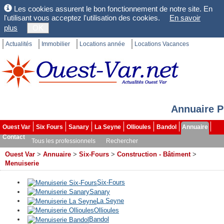
Les cookies assurent le bon fonctionnement de notre site. En
l'utilisant vous acceptez l'utilisation des cookies.
En savoir
plus
OK
Actualités
Immobilier
Locations année
Locations Vacances
Annuaire P
Ouest Var
Six Fours
Sanary
La Seyne
Ollioules
Bandol
Annuaire
Contact
Tous les professionnels
Rechercher
Ouest Var
>
Annuaire
>
Six-Fours
>
Construction - Bâtiment
>
Menuiserie
Six-Fours
Sanary
La Seyne
Ollioules
Bandol