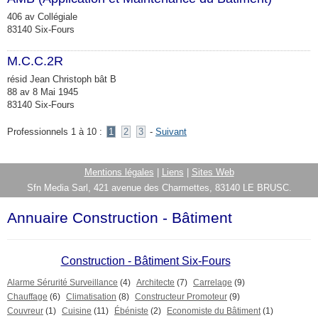
406 av Collégiale
83140 Six-Fours
M.C.C.2R
résid Jean Christoph bât B
88 av 8 Mai 1945
83140 Six-Fours
Professionnels 1 à 10 :
1
2
3
-
Suivant
Mentions légales
|
Liens
|
Sites Web
Sfn Media Sarl, 421 avenue des Charmettes, 83140 LE BRUSC.
Annuaire Construction - Bâtiment
Construction - Bâtiment Six-Fours
Alarme Sérurité Surveillance
(4)
Architecte
(7)
Carrelage
(9)
Chauffage
(6)
Climatisation
(8)
Constructeur Promoteur
(9)
Couvreur
(1)
Cuisine
(11)
Ébéniste
(2)
Economiste du Bâtiment
(1)