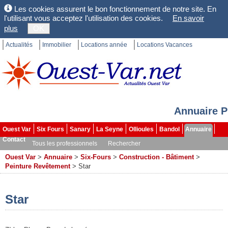
Les cookies assurent le bon fonctionnement de notre site. En
l'utilisant vous acceptez l'utilisation des cookies.
En savoir
plus
OK
Actualités
Immobilier
Locations année
Locations Vacances
Annuaire P
Ouest Var
Six Fours
Sanary
La Seyne
Ollioules
Bandol
Annuaire
Contact
Tous les professionnels
Rechercher
Ouest Var
>
Annuaire
>
Six-Fours
>
Construction - Bâtiment
>
Peinture Revêtement
>
Star
Star