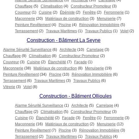
Alarme Sérurité Surveillance
(3)
Architecte
(10)
Carrelage
(4)
Chauffage
(5)
Climatisation
(4)
Constructeur Promoteur
(3)
Couvreur
(1)
Cuisine
(2)
Ébéniste
(2)
Fenêtre
(2)
Ferronnerie
(1)
Maçonnerie
(20)
Matériaux de construction
(3)
Menuiserie
(7)
Peinture Revêtement
(4)
Piscine
(4)
Rénovation Immobilière
(5)
Terrassement
(2)
Travaux Maritimes
(1)
Travaux Publics
(1)
Volet
(2)
Construction - Bâtiment La Seyne
Alarme Sérurité Surveillance
(6)
Architecte
(10)
Carrelage
(3)
Chauffage
(9)
Climatisation
(8)
Constructeur Promoteur
(2)
Couvreur
(3)
Cuisine
(2)
Étanchéité
(7)
Façade
(1)
Maçonnerie
(38)
Matériaux de construction
(8)
Menuiserie
(19)
Peinture Revêtement
(34)
Piscine
(10)
Rénovation Immobilière
(6)
Terrassement
(6)
Travaux Maritimes
(3)
Travaux Publics
(6)
Vitrerie
(3)
Volet
(8)
Construction - Bâtiment Ollioules
Alarme Sérurité Surveillance
(1)
Architecte
(5)
Carrelage
(4)
Chauffage
(2)
Climatisation
(5)
Constructeur Promoteur
(3)
Cuisine
(1)
Étanchéité
(2)
Façade
(3)
Fenêtre
(1)
Ferronnerie
(3)
Maçonnerie
(16)
Matériaux de construction
(2)
Menuiserie
(12)
Peinture Revêtement
(7)
Piscine
(3)
Rénovation Immobilière
(3)
Terrassement
(2)
Travaux Maritimes
(1)
Travaux Publics
(4)