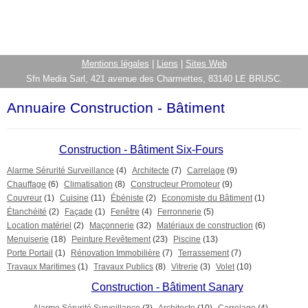
Mentions légales
|
Liens
|
Sites Web
Sfn Media Sarl, 421 avenue des Charmettes, 83140 LE BRUSC.
Annuaire Construction - Bâtiment
Construction - Bâtiment Six-Fours
Alarme Sérurité Surveillance
(4)
Architecte
(7)
Carrelage
(9)
Chauffage
(6)
Climatisation
(8)
Constructeur Promoteur
(9)
Couvreur
(1)
Cuisine
(11)
Ébéniste
(2)
Economiste du Bâtiment
(1)
Étanchéité
(2)
Façade
(1)
Fenêtre
(4)
Ferronnerie
(5)
Location matériel
(2)
Maçonnerie
(32)
Matériaux de construction
(6)
Menuiserie
(18)
Peinture Revêtement
(23)
Piscine
(13)
Porte Portail
(1)
Rénovation Immobilière
(7)
Terrassement
(7)
Travaux Maritimes
(1)
Travaux Publics
(8)
Vitrerie
(3)
Volet
(10)
Construction - Bâtiment Sanary