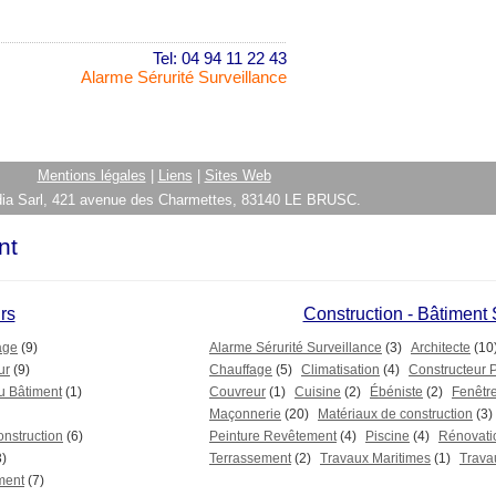
Tel: 04 94 11 22 43
Alarme Sérurité Surveillance
Mentions légales
|
Liens
|
Sites Web
ia Sarl, 421 avenue des Charmettes, 83140 LE BRUSC.
nt
rs
Construction - Bâtiment
age
(9)
Alarme Sérurité Surveillance
(3)
Architecte
(10
ur
(9)
Chauffage
(5)
Climatisation
(4)
Constructeur 
u Bâtiment
(1)
Couvreur
(1)
Cuisine
(2)
Ébéniste
(2)
Fenêtr
Maçonnerie
(20)
Matériaux de construction
(3)
onstruction
(6)
Peinture Revêtement
(4)
Piscine
(4)
Rénovati
3)
Terrassement
(2)
Travaux Maritimes
(1)
Trava
ment
(7)