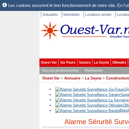
Les cookies assurent le bon fonctionnement de notre site. En l'uti
Actualités
Immobilier
Locations année
Locati
Ouest Var
Six Fours
Sanary
La Seyne
Ollioules
Tous les professionnels
Rechercher
Ouest Var
>
Annuaire
>
La Seyne
>
Construction
Si
Sana
La
Oll
Band
Alarme Sérurité Surv