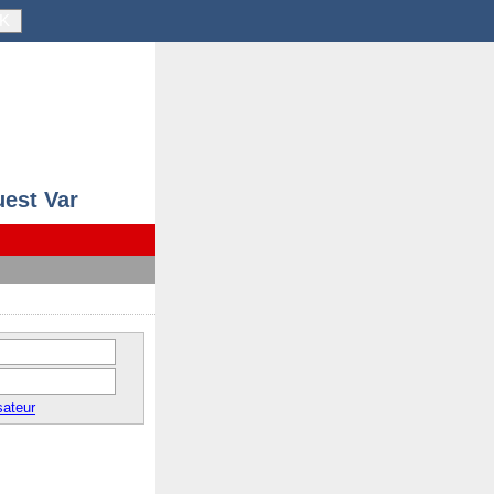
K
uest Var
sateur