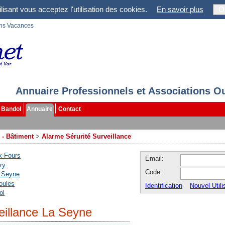
lisant vous acceptez l'utilisation des cookies.
En savoir plus
O
ons Vacances
Annuaire Professionnels et Associations O
Bandol
Annuaire
Contact
 - Bâtiment
>
Alarme Sérurité Surveillance
x-Fours
Email:
ry
Code:
 Seyne
ioules
Identification
Nouvel Utili
ol
eillance La Seyne