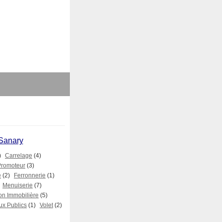
 Sanary
)
Carrelage
(4)
Promoteur
(3)
e
(2)
Ferronnerie
(1)
Menuiserie
(7)
on Immobilière
(5)
ux Publics
(1)
Volet
(2)