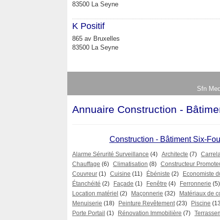
83500 La Seyne
K Positif
865 av Bruxelles
83500 La Seyne
Sfn Med
Annuaire Construction - Bâtime
Construction - Bâtiment Six-Fou
Alarme Sérurité Surveillance
(4)
Architecte
(7)
Carrel
Chauffage
(6)
Climatisation
(8)
Constructeur Promote
Couvreur
(1)
Cuisine
(11)
Ébéniste
(2)
Economiste d
Étanchéité
(2)
Façade
(1)
Fenêtre
(4)
Ferronnerie
(5)
Location matériel
(2)
Maçonnerie
(32)
Matériaux de c
Menuiserie
(18)
Peinture Revêtement
(23)
Piscine
(1
Porte Portail
(1)
Rénovation Immobilière
(7)
Terrasse