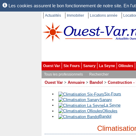
Les cookies assurent le bon fonctionnement de notre site. En l'uti
Actualités
Immobilier
Locations année
Locati
Ouest Var
Six Fours
Sanary
La Seyne
Ollioules
Tous les professionnels
Rechercher
Ouest Var
>
Annuaire
>
Bandol
>
Construction -
Six-Fours
Sanary
La Seyne
Ollioules
Bandol
Climatisati