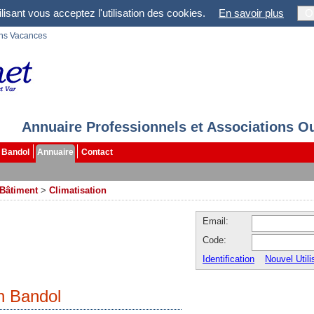
lisant vous acceptez l'utilisation des cookies.
En savoir plus
O
ons Vacances
Annuaire Professionnels et Associations O
Bandol
Annuaire
Contact
 Bâtiment
>
Climatisation
Email:
Code:
Identification
Nouvel Utili
on Bandol