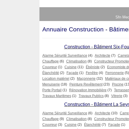
Sfn Med
Annuaire Construction - Bâtime
Construction - Bâtiment Six-Fou
Alarme Sérurité Surveillance
(4)
Architecte
(7)
Carrel
Chauffage
(6)
Climatisation
(8)
Constructeur Promote
Couvreur
(1)
Cuisine
(11)
Ébéniste
(2)
Economiste d
Étanchéité
(2)
Façade
(1)
Fenêtre
(4)
Ferronnerie
(5)
Location matériel
(2)
Maçonnerie
(32)
Matériaux de c
Menuiserie
(18)
Peinture Revêtement
(23)
Piscine
(1
Porte Portail
(1)
Rénovation Immobilière
(7)
Terrasse
Travaux Maritimes
(1)
Travaux Publics
(8)
Vitrerie
(3)
Construction - Bâtiment La Sey
Alarme Sérurité Surveillance
(6)
Architecte
(10)
Carre
Chauffage
(9)
Climatisation
(8)
Constructeur Promote
Couvreur
(3)
Cuisine
(2)
Étanchéité
(7)
Façade
(1)