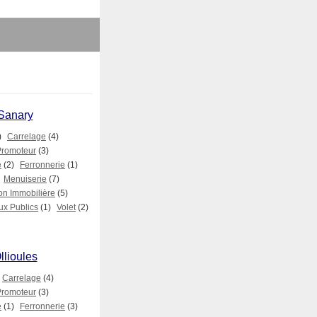
 Sanary
)
Carrelage
(4)
Promoteur
(3)
e
(2)
Ferronnerie
(1)
Menuiserie
(7)
on Immobilière
(5)
ux Publics
(1)
Volet
(2)
llioules
Carrelage
(4)
Promoteur
(3)
e
(1)
Ferronnerie
(3)