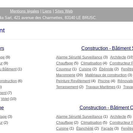
Mentions légales
|
Liens
|
Sites Web
ia Sarl, 421 avenue des Charmettes, 83140 LE BRUSC.
nt
rs
Construction - Bâtiment
age
(9)
Alarme Sérurité Surveillance
(3)
Architecte
(10
ur
(9)
Chauffage
(5)
Climatisation
(4)
Constructeur 
u Bâtiment
(1)
Couvreur
(1)
Cuisine
(2)
Ébéniste
(2)
Fenêtr
Maçonnerie
(20)
Matériaux de construction
(3)
onstruction
(6)
Peinture Revêtement
(4)
Piscine
(4)
Rénovati
3)
Terrassement
(2)
Travaux Maritimes
(1)
Trava
ment
(7)
Volet
(10)
ne
Construction - Bâtiment O
lage
(3)
Alarme Sérurité Surveillance
(1)
Architecte
(5)
ur
(2)
Chauffage
(2)
Climatisation
(5)
Constructeur 
Cuisine
(1)
Étanchéité
(2)
Façade
(3)
Fenêtr