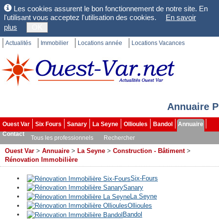
Les cookies assurent le bon fonctionnement de notre site. En
l'utilisant vous acceptez l'utilisation des cookies.
En savoir
plus
OK
Actualités
Immobilier
Locations année
Locations Vacances
Annuaire P
Ouest Var
Six Fours
Sanary
La Seyne
Ollioules
Bandol
Annuaire
Contact
Tous les professionnels
Rechercher
Ouest Var
>
Annuaire
>
La Seyne
>
Construction - Bâtiment
>
Rénovation Immobilière
Six-Fours
Sanary
La Seyne
Ollioules
Bandol