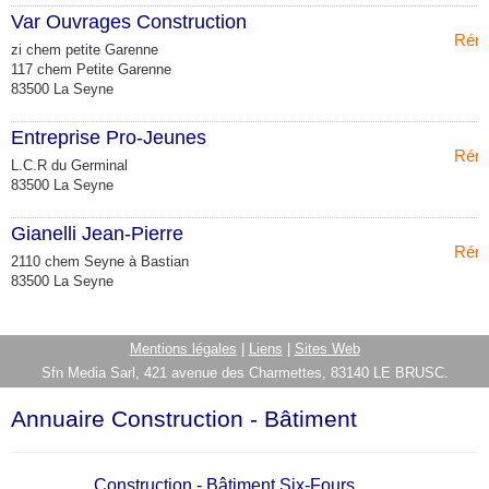
Var Ouvrages Construction
Réno
zi chem petite Garenne
117 chem Petite Garenne
83500 La Seyne
Entreprise Pro-Jeunes
Réno
L.C.R du Germinal
83500 La Seyne
Gianelli Jean-Pierre
Réno
2110 chem Seyne à Bastian
83500 La Seyne
Mentions légales
|
Liens
|
Sites Web
Sfn Media Sarl, 421 avenue des Charmettes, 83140 LE BRUSC.
Annuaire Construction - Bâtiment
Construction - Bâtiment Six-Fours