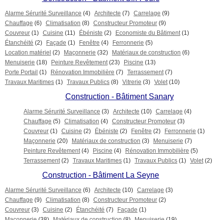
Alarme Sérurité Surveillance
(4)
Architecte
(7)
Carrelage
(9)
Chauffage
(6)
Climatisation
(8)
Constructeur Promoteur
(9)
Couvreur
(1)
Cuisine
(11)
Ébéniste
(2)
Economiste du Bâtiment
(1)
Étanchéité
(2)
Façade
(1)
Fenêtre
(4)
Ferronnerie
(5)
Location matériel
(2)
Maçonnerie
(32)
Matériaux de construction
(6)
Menuiserie
(18)
Peinture Revêtement
(23)
Piscine
(13)
Porte Portail
(1)
Rénovation Immobilière
(7)
Terrassement
(7)
Travaux Maritimes
(1)
Travaux Publics
(8)
Vitrerie
(3)
Volet
(10)
Construction - Bâtiment Sanary
Alarme Sérurité Surveillance
(3)
Architecte
(10)
Carrelage
(4)
Chauffage
(5)
Climatisation
(4)
Constructeur Promoteur
(3)
Couvreur
(1)
Cuisine
(2)
Ébéniste
(2)
Fenêtre
(2)
Ferronnerie
(1)
Maçonnerie
(20)
Matériaux de construction
(3)
Menuiserie
(7)
Peinture Revêtement
(4)
Piscine
(4)
Rénovation Immobilière
(5)
Terrassement
(2)
Travaux Maritimes
(1)
Travaux Publics
(1)
Volet
(2)
Construction - Bâtiment La Seyne
Alarme Sérurité Surveillance
(6)
Architecte
(10)
Carrelage
(3)
Chauffage
(9)
Climatisation
(8)
Constructeur Promoteur
(2)
Couvreur
(3)
Cuisine
(2)
Étanchéité
(7)
Façade
(1)
Maçonnerie
(38)
Matériaux de construction
(8)
Menuiserie
(19)