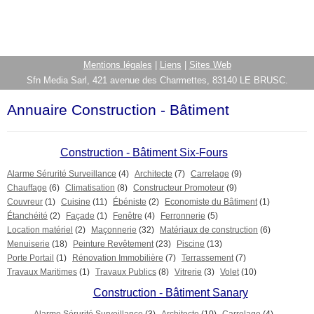
Mentions légales
|
Liens
|
Sites Web
Sfn Media Sarl, 421 avenue des Charmettes, 83140 LE BRUSC.
Annuaire Construction - Bâtiment
Construction - Bâtiment Six-Fours
Alarme Sérurité Surveillance
(4)
Architecte
(7)
Carrelage
(9)
Chauffage
(6)
Climatisation
(8)
Constructeur Promoteur
(9)
Couvreur
(1)
Cuisine
(11)
Ébéniste
(2)
Economiste du Bâtiment
(1)
Étanchéité
(2)
Façade
(1)
Fenêtre
(4)
Ferronnerie
(5)
Location matériel
(2)
Maçonnerie
(32)
Matériaux de construction
(6)
Menuiserie
(18)
Peinture Revêtement
(23)
Piscine
(13)
Porte Portail
(1)
Rénovation Immobilière
(7)
Terrassement
(7)
Travaux Maritimes
(1)
Travaux Publics
(8)
Vitrerie
(3)
Volet
(10)
Construction - Bâtiment Sanary