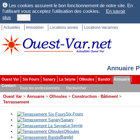
Les cookies assurent le bon fonctionnement de notre site. En
l'utilisant vous acceptez l'utilisation des cookies.
En savoir
plus
OK
Actualités
Immobilier
Locations année
Locations Vacances
Annuaire P
Ouest Var
Six Fours
Sanary
La Seyne
Ollioules
Bandol
Annuaire
Contact
Tous les professionnels
Rechercher
Ouest Var
>
Annuaire
>
Ollioules
>
Construction - Bâtiment
>
Terrassement
Six-Fours
Sanary
La Seyne
Ollioules
Bandol