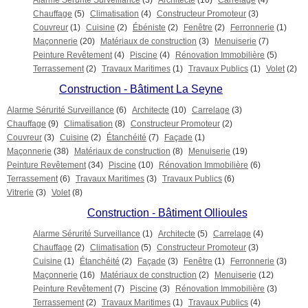
Alarme Sérurité Surveillance
(3)
Architecte
(10)
Carrelage
(4)
Chauffage
(5)
Climatisation
(4)
Constructeur Promoteur
(3)
Couvreur
(1)
Cuisine
(2)
Ébéniste
(2)
Fenêtre
(2)
Ferronnerie
(1)
Maçonnerie
(20)
Matériaux de construction
(3)
Menuiserie
(7)
Peinture Revêtement
(4)
Piscine
(4)
Rénovation Immobilière
(5)
Terrassement
(2)
Travaux Maritimes
(1)
Travaux Publics
(1)
Volet
(2)
Construction - Bâtiment La Seyne
Alarme Sérurité Surveillance
(6)
Architecte
(10)
Carrelage
(3)
Chauffage
(9)
Climatisation
(8)
Constructeur Promoteur
(2)
Couvreur
(3)
Cuisine
(2)
Étanchéité
(7)
Façade
(1)
Maçonnerie
(38)
Matériaux de construction
(8)
Menuiserie
(19)
Peinture Revêtement
(34)
Piscine
(10)
Rénovation Immobilière
(6)
Terrassement
(6)
Travaux Maritimes
(3)
Travaux Publics
(6)
Vitrerie
(3)
Volet
(8)
Construction - Bâtiment Ollioules
Alarme Sérurité Surveillance
(1)
Architecte
(5)
Carrelage
(4)
Chauffage
(2)
Climatisation
(5)
Constructeur Promoteur
(3)
Cuisine
(1)
Étanchéité
(2)
Façade
(3)
Fenêtre
(1)
Ferronnerie
(3)
Maçonnerie
(16)
Matériaux de construction
(2)
Menuiserie
(12)
Peinture Revêtement
(7)
Piscine
(3)
Rénovation Immobilière
(3)
Terrassement
(2)
Travaux Maritimes
(1)
Travaux Publics
(4)