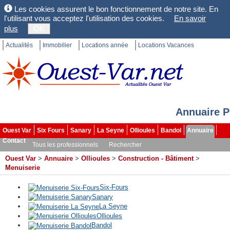
Les cookies assurent le bon fonctionnement de notre site. En
l'utilisant vous acceptez l'utilisation des cookies.
En savoir
plus
OK
Actualités
Immobilier
Locations année
Locations Vacances
Annuaire P
Ouest Var
Six Fours
Sanary
La Seyne
Ollioules
Bandol
Annuaire
Contact
Tous les professionnels
Rechercher
Ouest Var
>
Annuaire
>
Ollioules
>
Construction - Bâtiment
>
Menuiserie
Six-Fours
Sanary
La Seyne
Ollioules
Bandol