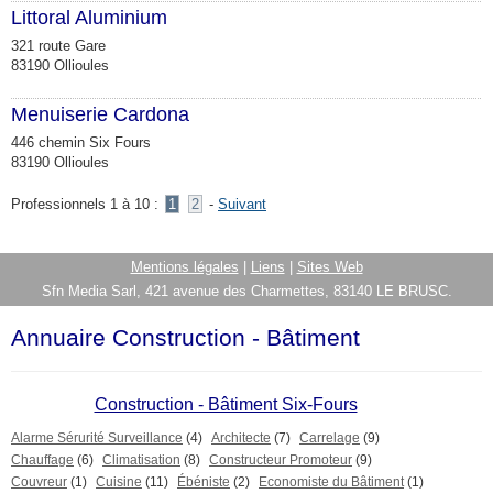
Littoral Aluminium
321 route Gare
83190 Ollioules
Menuiserie Cardona
446 chemin Six Fours
83190 Ollioules
Professionnels 1 à 10 :
1
2
-
Suivant
Mentions légales
|
Liens
|
Sites Web
Sfn Media Sarl, 421 avenue des Charmettes, 83140 LE BRUSC.
Annuaire Construction - Bâtiment
Construction - Bâtiment Six-Fours
Alarme Sérurité Surveillance
(4)
Architecte
(7)
Carrelage
(9)
Chauffage
(6)
Climatisation
(8)
Constructeur Promoteur
(9)
Couvreur
(1)
Cuisine
(11)
Ébéniste
(2)
Economiste du Bâtiment
(1)