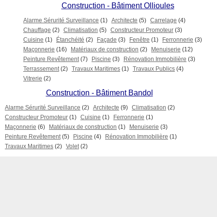
Construction - Bâtiment Ollioules
Alarme Sérurité Surveillance
(1)
Architecte
(5)
Carrelage
(4)
Chauffage
(2)
Climatisation
(5)
Constructeur Promoteur
(3)
Cuisine
(1)
Étanchéité
(2)
Façade
(3)
Fenêtre
(1)
Ferronnerie
(3)
Maçonnerie
(16)
Matériaux de construction
(2)
Menuiserie
(12)
Peinture Revêtement
(7)
Piscine
(3)
Rénovation Immobilière
(3)
Terrassement
(2)
Travaux Maritimes
(1)
Travaux Publics
(4)
Vitrerie
(2)
Construction - Bâtiment Bandol
Alarme Sérurité Surveillance
(2)
Architecte
(9)
Climatisation
(2)
Constructeur Promoteur
(1)
Cuisine
(1)
Ferronnerie
(1)
Maçonnerie
(6)
Matériaux de construction
(1)
Menuiserie
(3)
Peinture Revêtement
(5)
Piscine
(4)
Rénovation Immobilière
(1)
Travaux Maritimes
(2)
Volet
(2)