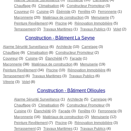
Alarme Sérurité Surveillance
(3)
Architecte
(10)
Carrelage
(4)
Chauffage
(5)
Climatisation
(4)
Constructeur Promoteur
(3)
Couvreur
(1)
Cuisine
(2)
Ébéniste
(2)
Fenêtre
(2)
Ferronnerie
(1)
Maçonnerie
(20)
Matériaux de construction
(3)
Menuiserie
(7)
Peinture Revêtement
(4)
Piscine
(4)
Rénovation Immobilière
(5)
Terrassement
(2)
Travaux Maritimes
(1)
Travaux Publics
(1)
Volet
(2)
Construction - Bâtiment La Seyne
Alarme Sérurité Surveillance
(6)
Architecte
(10)
Carrelage
(3)
Chauffage
(9)
Climatisation
(8)
Constructeur Promoteur
(2)
Couvreur
(3)
Cuisine
(2)
Étanchéité
(7)
Façade
(1)
Maçonnerie
(38)
Matériaux de construction
(8)
Menuiserie
(19)
Peinture Revêtement
(34)
Piscine
(10)
Rénovation Immobilière
(6)
Terrassement
(6)
Travaux Maritimes
(3)
Travaux Publics
(6)
Vitrerie
(3)
Volet
(8)
Construction - Bâtiment Ollioules
Alarme Sérurité Surveillance
(1)
Architecte
(5)
Carrelage
(4)
Chauffage
(2)
Climatisation
(5)
Constructeur Promoteur
(3)
Cuisine
(1)
Étanchéité
(2)
Façade
(3)
Fenêtre
(1)
Ferronnerie
(3)
Maçonnerie
(16)
Matériaux de construction
(2)
Menuiserie
(12)
Peinture Revêtement
(7)
Piscine
(3)
Rénovation Immobilière
(3)
Terrassement
(2)
Travaux Maritimes
(1)
Travaux Publics
(4)