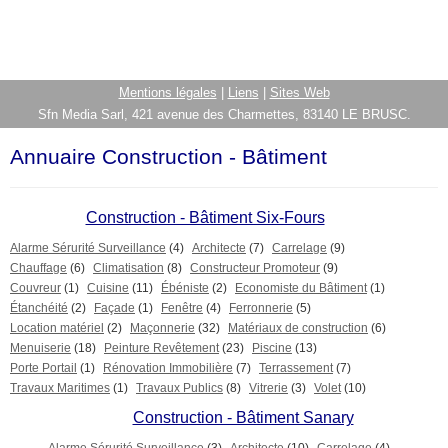
Mentions légales
|
Liens
|
Sites Web
Sfn Media Sarl, 421 avenue des Charmettes, 83140 LE BRUSC.
Annuaire Construction - Bâtiment
Construction - Bâtiment Six-Fours
Alarme Sérurité Surveillance
(4)
Architecte
(7)
Carrelage
(9)
Chauffage
(6)
Climatisation
(8)
Constructeur Promoteur
(9)
Couvreur
(1)
Cuisine
(11)
Ébéniste
(2)
Economiste du Bâtiment
(1)
Étanchéité
(2)
Façade
(1)
Fenêtre
(4)
Ferronnerie
(5)
Location matériel
(2)
Maçonnerie
(32)
Matériaux de construction
(6)
Menuiserie
(18)
Peinture Revêtement
(23)
Piscine
(13)
Porte Portail
(1)
Rénovation Immobilière
(7)
Terrassement
(7)
Travaux Maritimes
(1)
Travaux Publics
(8)
Vitrerie
(3)
Volet
(10)
Construction - Bâtiment Sanary