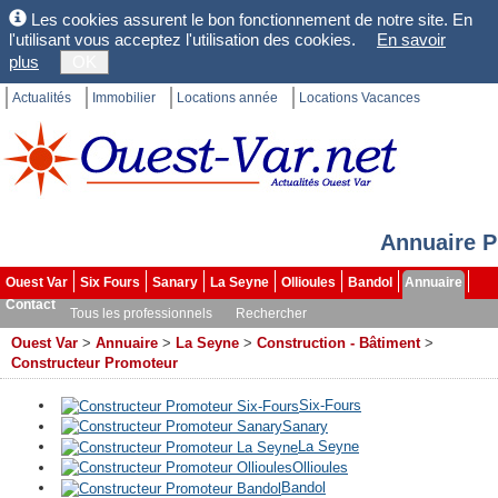
Les cookies assurent le bon fonctionnement de notre site. En
l'utilisant vous acceptez l'utilisation des cookies.
En savoir
plus
OK
Actualités
Immobilier
Locations année
Locations Vacances
Annuaire P
Ouest Var
Six Fours
Sanary
La Seyne
Ollioules
Bandol
Annuaire
Contact
Tous les professionnels
Rechercher
Ouest Var
>
Annuaire
>
La Seyne
>
Construction - Bâtiment
>
Constructeur Promoteur
Six-Fours
Sanary
La Seyne
Ollioules
Bandol