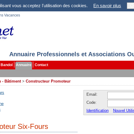
lisant vous acceptez l'utilisation des cookies.
En savoir plus
O
ons Vacances
Annuaire Professionnels et Associations O
Bandol
Annuaire
Contact
 - Bâtiment
>
Constructeur Promoteur
urs
Email:
Code:
ne
s
Identification
Nouvel Utili
oteur Six-Fours