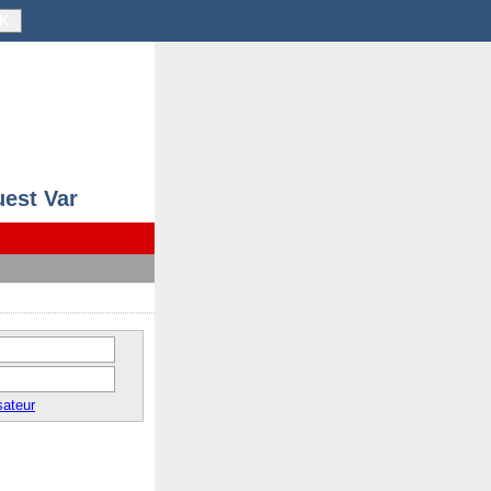
K
uest Var
sateur