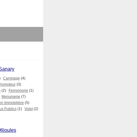
 Sanary
)
Carrelage
(4)
Promoteur
(3)
e
(2)
Ferronnerie
(1)
Menuiserie
(7)
on Immobilière
(5)
ux Publics
(1)
Volet
(2)
llioules