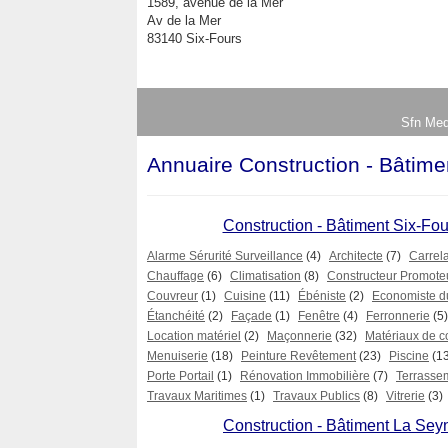
1589, avenue de la Mer
Av de la Mer
83140 Six-Fours
Sfn Med
Annuaire Construction - Bâtime
Construction - Bâtiment Six-Fou
Alarme Sérurité Surveillance
(4)
Architecte
(7)
Carrel
Chauffage
(6)
Climatisation
(8)
Constructeur Promote
Couvreur
(1)
Cuisine
(11)
Ébéniste
(2)
Economiste d
Étanchéité
(2)
Façade
(1)
Fenêtre
(4)
Ferronnerie
(5)
Location matériel
(2)
Maçonnerie
(32)
Matériaux de c
Menuiserie
(18)
Peinture Revêtement
(23)
Piscine
(1
Porte Portail
(1)
Rénovation Immobilière
(7)
Terrasse
Travaux Maritimes
(1)
Travaux Publics
(8)
Vitrerie
(3)
Construction - Bâtiment La Sey