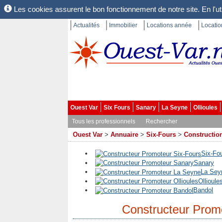
Les cookies assurent le bon fonctionnement de notre site. En l'uti
Actualités
Immobilier
Locations année
Locati
Ouest Var
Six Fours
Sanary
La Seyne
Ollioules
Tous les professionnels
Rechercher
Ouest Var
>
Annuaire
>
Six-Fours
>
Construction
Six-Fo
Sanary
La Sey
Ollioule
Bandol
Constructeur Prom