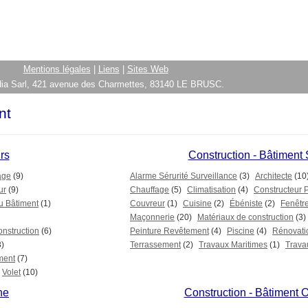
Mentions légales
|
Liens
|
Sites Web
ia Sarl, 421 avenue des Charmettes, 83140 LE BRUSC.
nt
rs
Construction - Bâtiment
age
(9)
Alarme Sérurité Surveillance
(3)
Architecte
(10
ur
(9)
Chauffage
(5)
Climatisation
(4)
Constructeur 
u Bâtiment
(1)
Couvreur
(1)
Cuisine
(2)
Ébéniste
(2)
Fenêtr
Maçonnerie
(20)
Matériaux de construction
(3)
onstruction
(6)
Peinture Revêtement
(4)
Piscine
(4)
Rénovati
3)
Terrassement
(2)
Travaux Maritimes
(1)
Trava
ment
(7)
Volet
(10)
ne
Construction - Bâtiment O