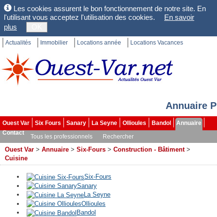
Les cookies assurent le bon fonctionnement de notre site. En
l'utilisant vous acceptez l'utilisation des cookies.
En savoir
plus
OK
Actualités
Immobilier
Locations année
Locations Vacances
Annuaire P
Ouest Var
Six Fours
Sanary
La Seyne
Ollioules
Bandol
Annuaire
Contact
Tous les professionnels
Rechercher
Ouest Var
>
Annuaire
>
Six-Fours
>
Construction - Bâtiment
>
Cuisine
Six-Fours
Sanary
La Seyne
Ollioules
Bandol