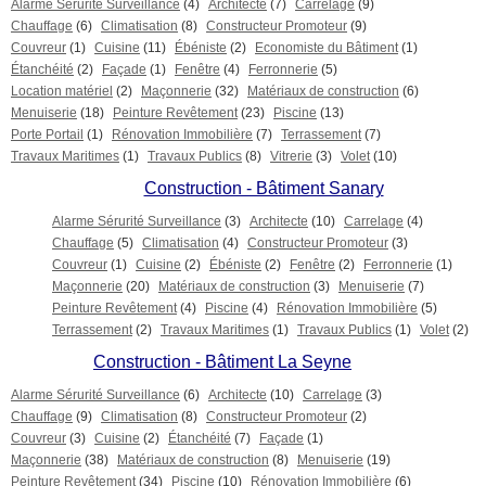
Alarme Sérurité Surveillance
(4)
Architecte
(7)
Carrelage
(9)
Chauffage
(6)
Climatisation
(8)
Constructeur Promoteur
(9)
Couvreur
(1)
Cuisine
(11)
Ébéniste
(2)
Economiste du Bâtiment
(1)
Étanchéité
(2)
Façade
(1)
Fenêtre
(4)
Ferronnerie
(5)
Location matériel
(2)
Maçonnerie
(32)
Matériaux de construction
(6)
Menuiserie
(18)
Peinture Revêtement
(23)
Piscine
(13)
Porte Portail
(1)
Rénovation Immobilière
(7)
Terrassement
(7)
Travaux Maritimes
(1)
Travaux Publics
(8)
Vitrerie
(3)
Volet
(10)
Construction - Bâtiment Sanary
Alarme Sérurité Surveillance
(3)
Architecte
(10)
Carrelage
(4)
Chauffage
(5)
Climatisation
(4)
Constructeur Promoteur
(3)
Couvreur
(1)
Cuisine
(2)
Ébéniste
(2)
Fenêtre
(2)
Ferronnerie
(1)
Maçonnerie
(20)
Matériaux de construction
(3)
Menuiserie
(7)
Peinture Revêtement
(4)
Piscine
(4)
Rénovation Immobilière
(5)
Terrassement
(2)
Travaux Maritimes
(1)
Travaux Publics
(1)
Volet
(2)
Construction - Bâtiment La Seyne
Alarme Sérurité Surveillance
(6)
Architecte
(10)
Carrelage
(3)
Chauffage
(9)
Climatisation
(8)
Constructeur Promoteur
(2)
Couvreur
(3)
Cuisine
(2)
Étanchéité
(7)
Façade
(1)
Maçonnerie
(38)
Matériaux de construction
(8)
Menuiserie
(19)
Peinture Revêtement
(34)
Piscine
(10)
Rénovation Immobilière
(6)