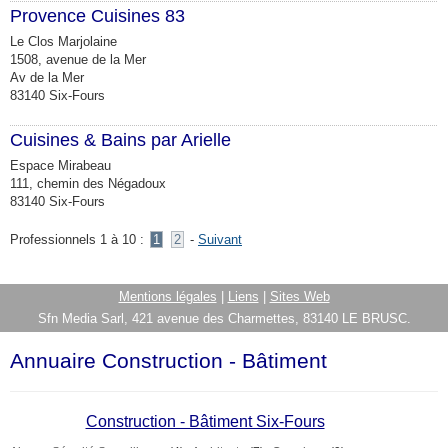
Provence Cuisines 83
Le Clos Marjolaine
1508, avenue de la Mer
Av de la Mer
83140 Six-Fours
Cuisines & Bains par Arielle
Espace Mirabeau
111, chemin des Négadoux
83140 Six-Fours
Professionnels 1 à 10 :
1
2
-
Suivant
Mentions légales
|
Liens
|
Sites Web
Sfn Media Sarl, 421 avenue des Charmettes, 83140 LE BRUSC.
Annuaire Construction - Bâtiment
Construction - Bâtiment Six-Fours