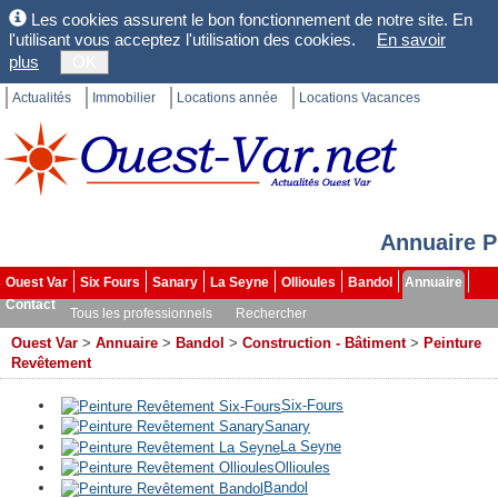
Les cookies assurent le bon fonctionnement de notre site. En
l'utilisant vous acceptez l'utilisation des cookies.
En savoir
plus
OK
Actualités
Immobilier
Locations année
Locations Vacances
Annuaire P
Ouest Var
Six Fours
Sanary
La Seyne
Ollioules
Bandol
Annuaire
Contact
Tous les professionnels
Rechercher
Ouest Var
>
Annuaire
>
Bandol
>
Construction - Bâtiment
>
Peinture
Revêtement
Six-Fours
Sanary
La Seyne
Ollioules
Bandol