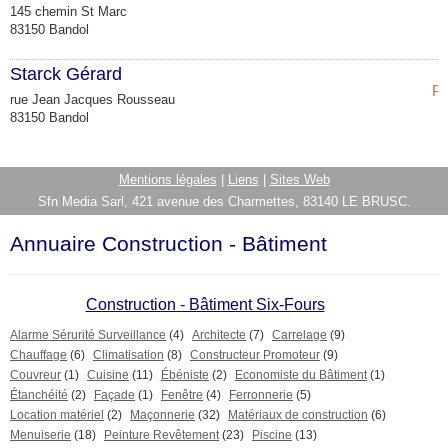
145 chemin St Marc
83150 Bandol
Starck Gérard
Pe
rue Jean Jacques Rousseau
83150 Bandol
Mentions légales
|
Liens
|
Sites Web
Sfn Media Sarl, 421 avenue des Charmettes, 83140 LE BRUSC.
Annuaire Construction - Bâtiment
Construction - Bâtiment Six-Fours
Alarme Sérurité Surveillance
(4)
Architecte
(7)
Carrelage
(9)
Chauffage
(6)
Climatisation
(8)
Constructeur Promoteur
(9)
Couvreur
(1)
Cuisine
(11)
Ébéniste
(2)
Economiste du Bâtiment
(1)
Étanchéité
(2)
Façade
(1)
Fenêtre
(4)
Ferronnerie
(5)
Location matériel
(2)
Maçonnerie
(32)
Matériaux de construction
(6)
Menuiserie
(18)
Peinture Revêtement
(23)
Piscine
(13)