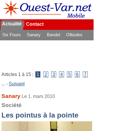
Actualité
Contact
Six Fours
Sanary
Bandol
Ollioules
La Seyne
Articles 1 à 15 :
1
2
3
4
5
6
7
... -
Suivant
Sanary
Le 1. mars 2010
Société
Les pointus à la pointe