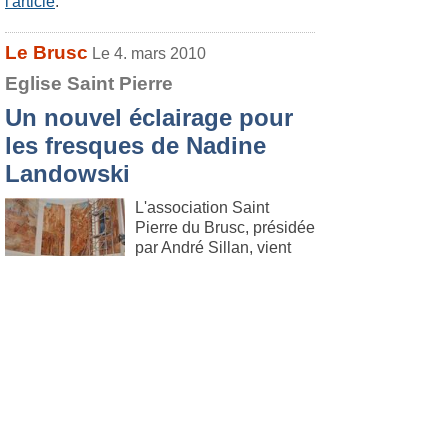
l'article
.
Le Brusc
Le 4. mars 2010
Eglise Saint Pierre
Un nouvel éclairage pour
les fresques de Nadine
Landowski
L'association Saint
Pierre du Brusc, présidée
par André Sillan, vient
d'achever l'éclairage des
fresques du choeur de
l'église restaurées l'an dernier.
Lire l'article
.
Six Fours
Le 4. mars 2010
Société
Alain Caillet reçoit une