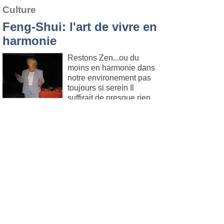
Culture
Feng-Shui: l'art de vivre en
harmonie
Restons Zen...ou du
moins en harmonie dans
notre environement pas
toujours si serein Il
suffirait de presque rien ,
juste un peu de Feng-Shui pour retrouver
nos énergies. Leçon pratique.
Lire l'article
.
Six Fours
Le 18. mars 2010
Culture
Un rallye-lecture pour les
élèves de CM de la
Coudoulière
Ces prochaines