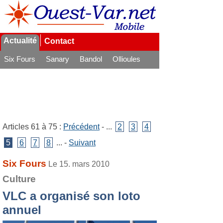
Actualité
Contact
Six Fours
Sanary
Bandol
Ollioules
La Seyne
Articles 61 à 75 :
Précédent
- ...
2
3
4
5
6
7
8
... -
Suivant
Six Fours
Le 15. mars 2010
Culture
VLC a organisé son loto
annuel