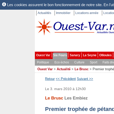
Les cookies assurent le bon fonctionnement de notre site. En l'uti
Actualités
Immobilier
Locations année
Locati
Ouest Var
Six Fours
Sanary
La Seyne
Ollioules
Politique
Eco échos
Culture
Sport
Faits di
Ouest Var
>
Actualité
>
Le Brusc
>
Premier trophé
Retour
<< Précédent
Suivant >>
Le 3. mars 2010 à 12h30
Le Brusc
Les Embiez
Premier trophée de pétanq