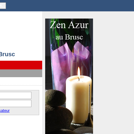
K
 Brusc
sateur