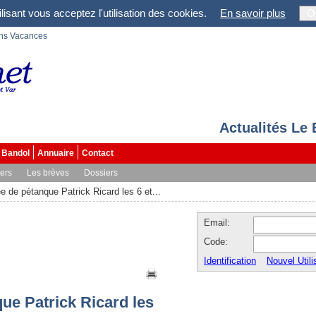
lisant vous acceptez l'utilisation des cookies.
En savoir plus
O
ons Vacances
Actualités Le
Bandol
Annuaire
Contact
vers
Les brèves
Dossiers
e de pétanque Patrick Ricard les 6 et...
Email:
Code:
Identification
Nouvel Utili
ue Patrick Ricard les