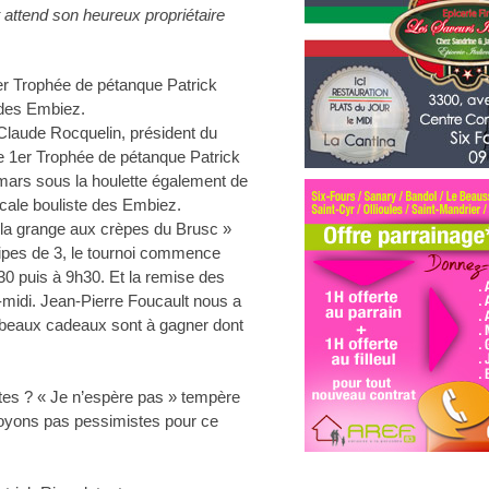
 attend son heureux propriétaire
ier Trophée de pétanque Patrick
e des Embiez.
-Claude Rocquelin, président du
e 1er Trophée de pétanque Patrick
mars sous la houlette également de
icale bouliste des Embiez.
à la grange aux crèpes du Brusc »
uipes de 3, le tournoi commence
30 puis à 9h30. Et la remise des
-midi. Jean-Pierre Foucault nous a
 beaux cadeaux sont à gagner dont
fêtes ? « Je n’espère pas » tempère
soyons pas pessimistes pour ce