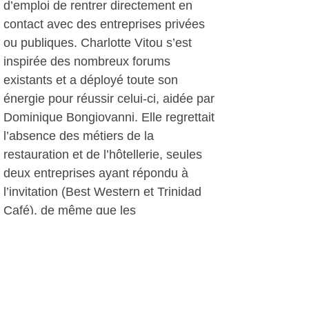
d’emploi de rentrer directement en
contact avec des entreprises privées
ou publiques. Charlotte Vitou s’est
inspirée des nombreux forums
existants et a déployé toute son
énergie pour réussir celui-ci, aidée par
Dominique Bongiovanni. Elle regrettait
l’absence des métiers de la
restauration et de l’hôtellerie, seules
deux entreprises ayant répondu à
l’invitation (Best Western et Trinidad
Café), de même que les
hypermarchés. Malgré le temps peu
engageant, il y a eu incontestablement
du monde : « avant l’ouverture, il y
avait déjà 15 personnes qui
attendaient ». Près de 30 entreprises