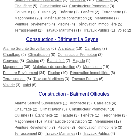
Alarme Sérurité Surveillance
(3)
Architecte
(10)
Carrelage
(4)
Chauffage
(5)
Climatisation
(4)
Constructeur Promoteur
(3)
Couvreur
(1)
Cuisine
(2)
Ébéniste
(2)
Fenêtre
(2)
Ferronnerie
(1)
Maçonnerie
(20)
Matériaux de construction
(3)
Menuiserie
(7)
Peinture Revêtement
(4)
Piscine
(4)
Rénovation Immobilière
(5)
Terrassement
(2)
Travaux Maritimes
(1)
Travaux Publics
(1)
Volet
(2)
Construction - Bâtiment La Seyne
Alarme Sérurité Surveillance
(6)
Architecte
(10)
Carrelage
(3)
Chauffage
(9)
Climatisation
(8)
Constructeur Promoteur
(2)
Couvreur
(3)
Cuisine
(2)
Étanchéité
(7)
Façade
(1)
Maçonnerie
(38)
Matériaux de construction
(8)
Menuiserie
(19)
Peinture Revêtement
(34)
Piscine
(10)
Rénovation Immobilière
(6)
Terrassement
(6)
Travaux Maritimes
(3)
Travaux Publics
(6)
Vitrerie
(3)
Volet
(8)
Construction - Bâtiment Ollioules
Alarme Sérurité Surveillance
(1)
Architecte
(5)
Carrelage
(4)
Chauffage
(2)
Climatisation
(5)
Constructeur Promoteur
(3)
Cuisine
(1)
Étanchéité
(2)
Façade
(3)
Fenêtre
(1)
Ferronnerie
(3)
Maçonnerie
(16)
Matériaux de construction
(2)
Menuiserie
(12)
Peinture Revêtement
(7)
Piscine
(3)
Rénovation Immobilière
(3)
Terrassement
(2)
Travaux Maritimes
(1)
Travaux Publics
(4)