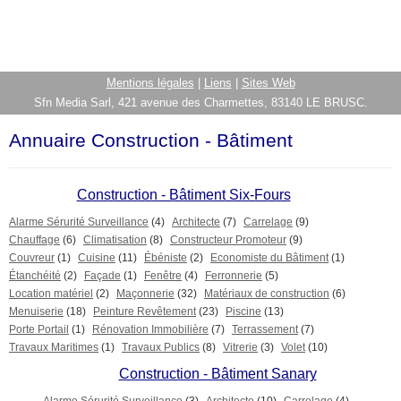
Mentions légales
|
Liens
|
Sites Web
Sfn Media Sarl, 421 avenue des Charmettes, 83140 LE BRUSC.
Annuaire Construction - Bâtiment
Construction - Bâtiment Six-Fours
Alarme Sérurité Surveillance
(4)
Architecte
(7)
Carrelage
(9)
Chauffage
(6)
Climatisation
(8)
Constructeur Promoteur
(9)
Couvreur
(1)
Cuisine
(11)
Ébéniste
(2)
Economiste du Bâtiment
(1)
Étanchéité
(2)
Façade
(1)
Fenêtre
(4)
Ferronnerie
(5)
Location matériel
(2)
Maçonnerie
(32)
Matériaux de construction
(6)
Menuiserie
(18)
Peinture Revêtement
(23)
Piscine
(13)
Porte Portail
(1)
Rénovation Immobilière
(7)
Terrassement
(7)
Travaux Maritimes
(1)
Travaux Publics
(8)
Vitrerie
(3)
Volet
(10)
Construction - Bâtiment Sanary