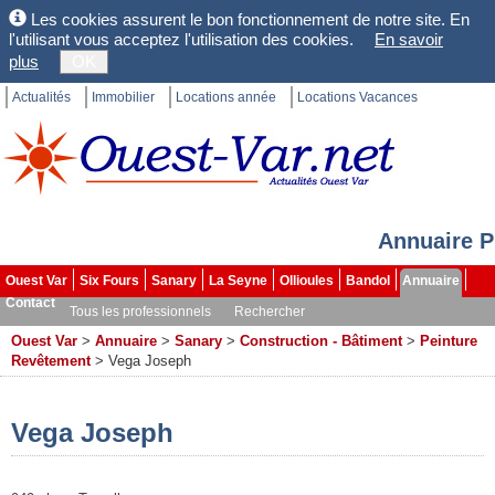
Les cookies assurent le bon fonctionnement de notre site. En
l'utilisant vous acceptez l'utilisation des cookies.
En savoir
plus
OK
Actualités
Immobilier
Locations année
Locations Vacances
Annuaire P
Ouest Var
Six Fours
Sanary
La Seyne
Ollioules
Bandol
Annuaire
Contact
Tous les professionnels
Rechercher
Ouest Var
>
Annuaire
>
Sanary
>
Construction - Bâtiment
>
Peinture
Revêtement
>
Vega Joseph
Vega Joseph