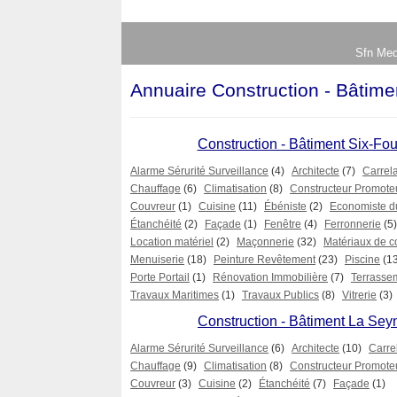
Sfn Med
Annuaire Construction - Bâtime
Construction - Bâtiment Six-Fou
Alarme Sérurité Surveillance
(4)
Architecte
(7)
Carrel
Chauffage
(6)
Climatisation
(8)
Constructeur Promote
Couvreur
(1)
Cuisine
(11)
Ébéniste
(2)
Economiste d
Étanchéité
(2)
Façade
(1)
Fenêtre
(4)
Ferronnerie
(5)
Location matériel
(2)
Maçonnerie
(32)
Matériaux de c
Menuiserie
(18)
Peinture Revêtement
(23)
Piscine
(1
Porte Portail
(1)
Rénovation Immobilière
(7)
Terrasse
Travaux Maritimes
(1)
Travaux Publics
(8)
Vitrerie
(3)
Construction - Bâtiment La Sey
Alarme Sérurité Surveillance
(6)
Architecte
(10)
Carre
Chauffage
(9)
Climatisation
(8)
Constructeur Promote
Couvreur
(3)
Cuisine
(2)
Étanchéité
(7)
Façade
(1)