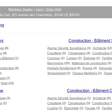
Mentions légales
|
Liens
|
Sites Web
ia Sarl, 421 avenue des Charmettes, 83140 LE BRUSC.
nt
rs
Construction - Bâtiment
age
(9)
Alarme Sérurité Surveillance
(3)
Architecte
(10
ur
(9)
Chauffage
(5)
Climatisation
(4)
Constructeur 
u Bâtiment
(1)
Couvreur
(1)
Cuisine
(2)
Ébéniste
(2)
Fenêtr
Maçonnerie
(20)
Matériaux de construction
(3)
onstruction
(6)
Peinture Revêtement
(4)
Piscine
(4)
Rénovati
3)
Terrassement
(2)
Travaux Maritimes
(1)
Trava
ment
(7)
Volet
(10)
ne
Construction - Bâtiment O
lage
(3)
Alarme Sérurité Surveillance
(1)
Architecte
(5)
ur
(2)
Chauffage
(2)
Climatisation
(5)
Constructeur 
Cuisine
(1)
Étanchéité
(2)
Façade
(3)
Fenêtr