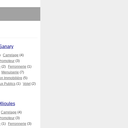
 Sanary
)
Carrelage
(4)
Promoteur
(3)
e
(2)
Ferronnerie
(1)
Menuiserie
(7)
on Immobilière
(5)
ux Publics
(1)
Volet
(2)
llioules
Carrelage
(4)
Promoteur
(3)
e
(1)
Ferronnerie
(3)