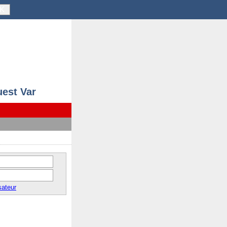
K
uest Var
sateur