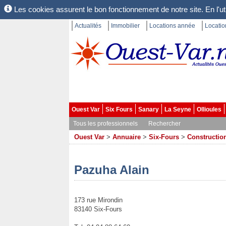
Les cookies assurent le bon fonctionnement de notre site. En l'uti
Actualités
Immobilier
Locations année
Locati
Ouest Var
Six Fours
Sanary
La Seyne
Ollioules
Tous les professionnels
Rechercher
Ouest Var
>
Annuaire
>
Six-Fours
>
Construction
Pazuha Alain
173 rue Mirondin
83140 Six-Fours