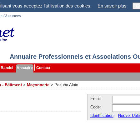
lisant vous acceptez l'utilisation des cookies.
En savoir plus
O
ons Vacances
Annuaire Professionnels et Associations O
Bandol
Annuaire
Contact
 - Bâtiment
>
Maçonnerie
>
Pazuha Alain
Email:
Code:
Identification
Nouvel Utili