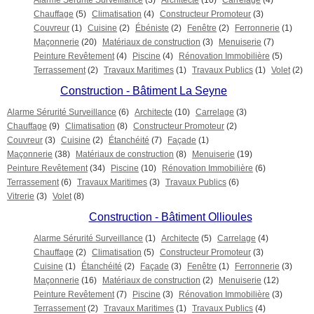
Alarme Sérurité Surveillance
(3)
Architecte
(10)
Carrelage
(4)
Chauffage
(5)
Climatisation
(4)
Constructeur Promoteur
(3)
Couvreur
(1)
Cuisine
(2)
Ébéniste
(2)
Fenêtre
(2)
Ferronnerie
(1)
Maçonnerie
(20)
Matériaux de construction
(3)
Menuiserie
(7)
Peinture Revêtement
(4)
Piscine
(4)
Rénovation Immobilière
(5)
Terrassement
(2)
Travaux Maritimes
(1)
Travaux Publics
(1)
Volet
(2)
Construction - Bâtiment La Seyne
Alarme Sérurité Surveillance
(6)
Architecte
(10)
Carrelage
(3)
Chauffage
(9)
Climatisation
(8)
Constructeur Promoteur
(2)
Couvreur
(3)
Cuisine
(2)
Étanchéité
(7)
Façade
(1)
Maçonnerie
(38)
Matériaux de construction
(8)
Menuiserie
(19)
Peinture Revêtement
(34)
Piscine
(10)
Rénovation Immobilière
(6)
Terrassement
(6)
Travaux Maritimes
(3)
Travaux Publics
(6)
Vitrerie
(3)
Volet
(8)
Construction - Bâtiment Ollioules
Alarme Sérurité Surveillance
(1)
Architecte
(5)
Carrelage
(4)
Chauffage
(2)
Climatisation
(5)
Constructeur Promoteur
(3)
Cuisine
(1)
Étanchéité
(2)
Façade
(3)
Fenêtre
(1)
Ferronnerie
(3)
Maçonnerie
(16)
Matériaux de construction
(2)
Menuiserie
(12)
Peinture Revêtement
(7)
Piscine
(3)
Rénovation Immobilière
(3)
Terrassement
(2)
Travaux Maritimes
(1)
Travaux Publics
(4)