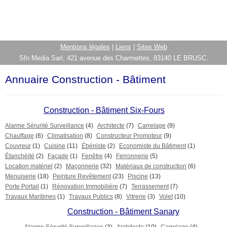
Mentions légales
|
Liens
|
Sites Web
Sfn Media Sarl, 421 avenue des Charmettes, 83140 LE BRUSC.
Annuaire Construction - Bâtiment
Construction - Bâtiment Six-Fours
Alarme Sérurité Surveillance
(4)
Architecte
(7)
Carrelage
(9)
Chauffage
(6)
Climatisation
(8)
Constructeur Promoteur
(9)
Couvreur
(1)
Cuisine
(11)
Ébéniste
(2)
Economiste du Bâtiment
(1)
Étanchéité
(2)
Façade
(1)
Fenêtre
(4)
Ferronnerie
(5)
Location matériel
(2)
Maçonnerie
(32)
Matériaux de construction
(6)
Menuiserie
(18)
Peinture Revêtement
(23)
Piscine
(13)
Porte Portail
(1)
Rénovation Immobilière
(7)
Terrassement
(7)
Travaux Maritimes
(1)
Travaux Publics
(8)
Vitrerie
(3)
Volet
(10)
Construction - Bâtiment Sanary