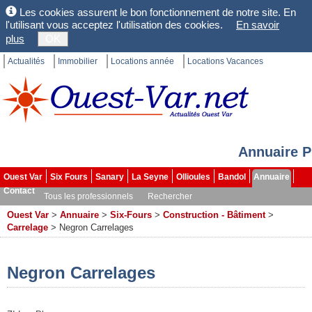
Les cookies assurent le bon fonctionnement de notre site. En
l'utilisant vous acceptez l'utilisation des cookies.
En savoir
plus
OK
Actualités
Immobilier
Locations année
Locations Vacances
Annuaire P
Ouest Var
Six Fours
Sanary
La Seyne
Ollioules
Bandol
Annuaire
Contact
Tous les professionnels
Rechercher
Ouest Var
>
Annuaire
>
Six-Fours
>
Construction - Bâtiment
>
Carrelage
>
Negron Carrelages
Negron Carrelages