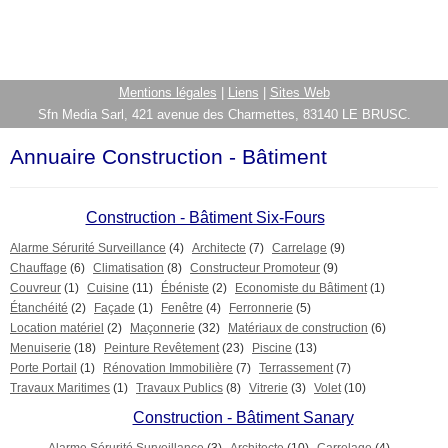
Mentions légales
|
Liens
|
Sites Web
Sfn Media Sarl, 421 avenue des Charmettes, 83140 LE BRUSC.
Annuaire Construction - Bâtiment
Construction - Bâtiment Six-Fours
Alarme Sérurité Surveillance
(4)
Architecte
(7)
Carrelage
(9)
Chauffage
(6)
Climatisation
(8)
Constructeur Promoteur
(9)
Couvreur
(1)
Cuisine
(11)
Ébéniste
(2)
Economiste du Bâtiment
(1)
Étanchéité
(2)
Façade
(1)
Fenêtre
(4)
Ferronnerie
(5)
Location matériel
(2)
Maçonnerie
(32)
Matériaux de construction
(6)
Menuiserie
(18)
Peinture Revêtement
(23)
Piscine
(13)
Porte Portail
(1)
Rénovation Immobilière
(7)
Terrassement
(7)
Travaux Maritimes
(1)
Travaux Publics
(8)
Vitrerie
(3)
Volet
(10)
Construction - Bâtiment Sanary