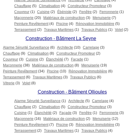
Alarme Sérurité Surveillance
(3)
Architecte
(10)
Carrelage
(4)
Chauffage
(5)
Climatisation
(4)
Constructeur Promoteur
(3)
Couvreur
(1)
Cuisine
(2)
Ébéniste
(2)
Fenêtre
(2)
Ferronnerie
(1)
Maçonnerie
(20)
Matériaux de construction
(3)
Menuiserie
(7)
Peinture Revêtement
(4)
Piscine
(4)
Rénovation Immobilière
(5)
Terrassement
(2)
Travaux Maritimes
(1)
Travaux Publics
(1)
Volet
(2)
Construction - Bâtiment La Seyne
Alarme Sérurité Surveillance
(6)
Architecte
(10)
Carrelage
(3)
Chauffage
(9)
Climatisation
(8)
Constructeur Promoteur
(2)
Couvreur
(3)
Cuisine
(2)
Étanchéité
(7)
Façade
(1)
Maçonnerie
(38)
Matériaux de construction
(8)
Menuiserie
(19)
Peinture Revêtement
(34)
Piscine
(10)
Rénovation Immobilière
(6)
Terrassement
(6)
Travaux Maritimes
(3)
Travaux Publics
(6)
Vitrerie
(3)
Volet
(8)
Construction - Bâtiment Ollioules
Alarme Sérurité Surveillance
(1)
Architecte
(5)
Carrelage
(4)
Chauffage
(2)
Climatisation
(5)
Constructeur Promoteur
(3)
Cuisine
(1)
Étanchéité
(2)
Façade
(3)
Fenêtre
(1)
Ferronnerie
(3)
Maçonnerie
(16)
Matériaux de construction
(2)
Menuiserie
(12)
Peinture Revêtement
(7)
Piscine
(3)
Rénovation Immobilière
(3)
Terrassement
(2)
Travaux Maritimes
(1)
Travaux Publics
(4)