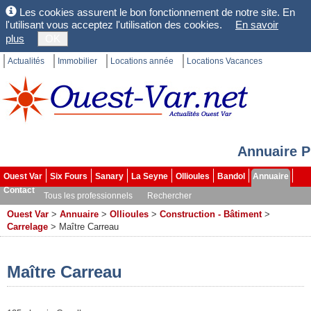
Les cookies assurent le bon fonctionnement de notre site. En
l'utilisant vous acceptez l'utilisation des cookies.
En savoir
plus
OK
Actualités
Immobilier
Locations année
Locations Vacances
Annuaire P
Ouest Var
Six Fours
Sanary
La Seyne
Ollioules
Bandol
Annuaire
Contact
Tous les professionnels
Rechercher
Ouest Var
>
Annuaire
>
Ollioules
>
Construction - Bâtiment
>
Carrelage
>
Maître Carreau
Maître Carreau