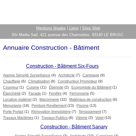
Mentions légales
|
Liens
|
Sites Web
Sfn Media Sarl, 421 avenue des Charmettes, 83140 LE BRUSC.
Annuaire Construction - Bâtiment
Construction - Bâtiment Six-Fours
Alarme Sérurité Surveillance
(4)
Architecte
(7)
Carrelage
(9)
Chauffage
(6)
Climatisation
(8)
Constructeur Promoteur
(9)
Couvreur
(1)
Cuisine
(11)
Ébéniste
(2)
Economiste du Bâtiment
(1)
Étanchéité
(2)
Façade
(1)
Fenêtre
(4)
Ferronnerie
(5)
Location matériel
(2)
Maçonnerie
(32)
Matériaux de construction
(6)
Menuiserie
(18)
Peinture Revêtement
(23)
Piscine
(13)
Porte Portail
(1)
Rénovation Immobilière
(7)
Terrassement
(7)
Travaux Maritimes
(1)
Travaux Publics
(8)
Vitrerie
(3)
Volet
(10)
Construction - Bâtiment Sanary