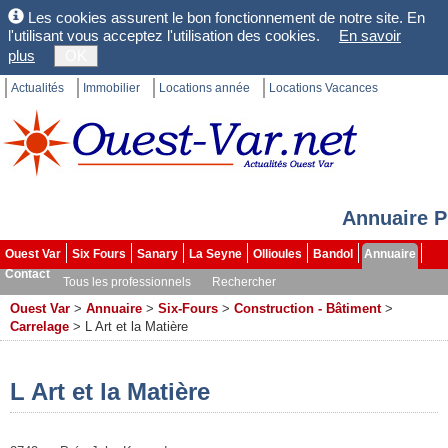
Les cookies assurent le bon fonctionnement de notre site. En
l'utilisant vous acceptez l'utilisation des cookies.
En savoir
plus
OK
Actualités
Immobilier
Locations année
Locations Vacances
Annuaire P
Ouest Var
Six Fours
Sanary
La Seyne
Ollioules
Bandol
Annuaire
Contact
Tous les professionnels
Rechercher
Ouest Var
>
Annuaire
>
Six-Fours
>
Construction - Bâtiment
>
Carrelage
>
L Art et la Matière
L Art et la Matière