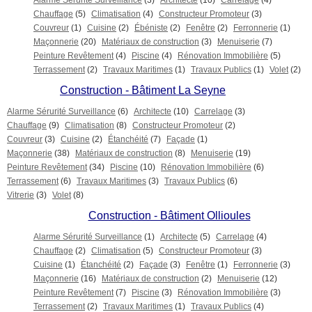
Alarme Sérurité Surveillance
(3)
Architecte
(10)
Carrelage
(4)
Chauffage
(5)
Climatisation
(4)
Constructeur Promoteur
(3)
Couvreur
(1)
Cuisine
(2)
Ébéniste
(2)
Fenêtre
(2)
Ferronnerie
(1)
Maçonnerie
(20)
Matériaux de construction
(3)
Menuiserie
(7)
Peinture Revêtement
(4)
Piscine
(4)
Rénovation Immobilière
(5)
Terrassement
(2)
Travaux Maritimes
(1)
Travaux Publics
(1)
Volet
(2)
Construction - Bâtiment La Seyne
Alarme Sérurité Surveillance
(6)
Architecte
(10)
Carrelage
(3)
Chauffage
(9)
Climatisation
(8)
Constructeur Promoteur
(2)
Couvreur
(3)
Cuisine
(2)
Étanchéité
(7)
Façade
(1)
Maçonnerie
(38)
Matériaux de construction
(8)
Menuiserie
(19)
Peinture Revêtement
(34)
Piscine
(10)
Rénovation Immobilière
(6)
Terrassement
(6)
Travaux Maritimes
(3)
Travaux Publics
(6)
Vitrerie
(3)
Volet
(8)
Construction - Bâtiment Ollioules
Alarme Sérurité Surveillance
(1)
Architecte
(5)
Carrelage
(4)
Chauffage
(2)
Climatisation
(5)
Constructeur Promoteur
(3)
Cuisine
(1)
Étanchéité
(2)
Façade
(3)
Fenêtre
(1)
Ferronnerie
(3)
Maçonnerie
(16)
Matériaux de construction
(2)
Menuiserie
(12)
Peinture Revêtement
(7)
Piscine
(3)
Rénovation Immobilière
(3)
Terrassement
(2)
Travaux Maritimes
(1)
Travaux Publics
(4)