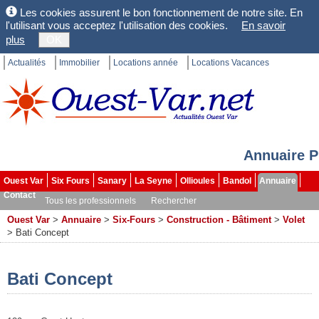
Les cookies assurent le bon fonctionnement de notre site. En
l'utilisant vous acceptez l'utilisation des cookies.
En savoir
plus
OK
Actualités
Immobilier
Locations année
Locations Vacances
Annuaire P
Ouest Var
Six Fours
Sanary
La Seyne
Ollioules
Bandol
Annuaire
Contact
Tous les professionnels
Rechercher
Ouest Var
>
Annuaire
>
Six-Fours
>
Construction - Bâtiment
>
Volet
>
Bati Concept
Bati Concept