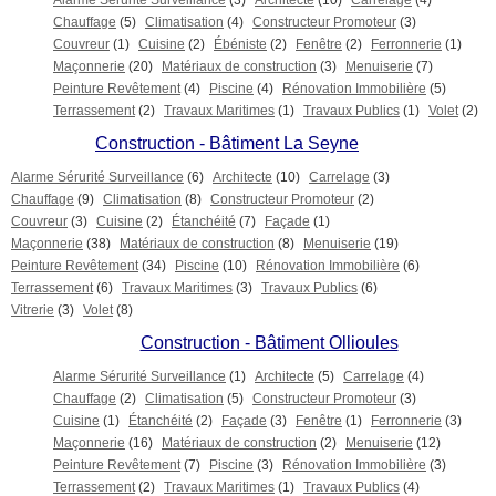
Alarme Sérurité Surveillance
(3)
Architecte
(10)
Carrelage
(4)
Chauffage
(5)
Climatisation
(4)
Constructeur Promoteur
(3)
Couvreur
(1)
Cuisine
(2)
Ébéniste
(2)
Fenêtre
(2)
Ferronnerie
(1)
Maçonnerie
(20)
Matériaux de construction
(3)
Menuiserie
(7)
Peinture Revêtement
(4)
Piscine
(4)
Rénovation Immobilière
(5)
Terrassement
(2)
Travaux Maritimes
(1)
Travaux Publics
(1)
Volet
(2)
Construction - Bâtiment La Seyne
Alarme Sérurité Surveillance
(6)
Architecte
(10)
Carrelage
(3)
Chauffage
(9)
Climatisation
(8)
Constructeur Promoteur
(2)
Couvreur
(3)
Cuisine
(2)
Étanchéité
(7)
Façade
(1)
Maçonnerie
(38)
Matériaux de construction
(8)
Menuiserie
(19)
Peinture Revêtement
(34)
Piscine
(10)
Rénovation Immobilière
(6)
Terrassement
(6)
Travaux Maritimes
(3)
Travaux Publics
(6)
Vitrerie
(3)
Volet
(8)
Construction - Bâtiment Ollioules
Alarme Sérurité Surveillance
(1)
Architecte
(5)
Carrelage
(4)
Chauffage
(2)
Climatisation
(5)
Constructeur Promoteur
(3)
Cuisine
(1)
Étanchéité
(2)
Façade
(3)
Fenêtre
(1)
Ferronnerie
(3)
Maçonnerie
(16)
Matériaux de construction
(2)
Menuiserie
(12)
Peinture Revêtement
(7)
Piscine
(3)
Rénovation Immobilière
(3)
Terrassement
(2)
Travaux Maritimes
(1)
Travaux Publics
(4)