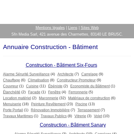
Mentions légales
|
Liens
|
Sites Web
Sfn Media Sarl, 421 avenue des Charmettes, 83140 LE BRUSC.
Annuaire Construction - Bâtiment
Construction - Bâtiment Six-Fours
Alarme Sérurité Surveillance
(4)
Architecte
(7)
Carrelage
(9)
Chauffage
(6)
Climatisation
(8)
Constructeur Promoteur
(9)
Couvreur
(1)
Cuisine
(11)
Ébéniste
(2)
Economiste du Bâtiment
(1)
Étanchéité
(2)
Façade
(1)
Fenêtre
(4)
Ferronnerie
(5)
Location matériel
(2)
Maçonnerie
(32)
Matériaux de construction
(6)
Menuiserie
(18)
Peinture Revêtement
(23)
Piscine
(13)
Porte Portail
(1)
Rénovation Immobilière
(7)
Terrassement
(7)
Travaux Maritimes
(1)
Travaux Publics
(8)
Vitrerie
(3)
Volet
(10)
Construction - Bâtiment Sanary