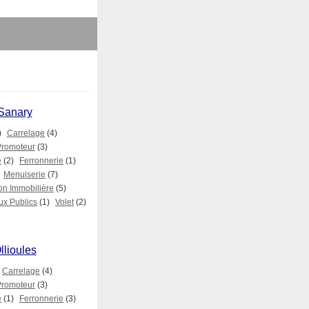
 Sanary
)
Carrelage
(4)
Promoteur
(3)
e
(2)
Ferronnerie
(1)
Menuiserie
(7)
on Immobilière
(5)
ux Publics
(1)
Volet
(2)
llioules
Carrelage
(4)
Promoteur
(3)
e
(1)
Ferronnerie
(3)