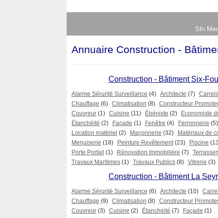
Sfn Med
Annuaire Construction - Bâtime
Construction - Bâtiment Six-Fou
Alarme Sérurité Surveillance
(4)
Architecte
(7)
Carrel
Chauffage
(6)
Climatisation
(8)
Constructeur Promote
Couvreur
(1)
Cuisine
(11)
Ébéniste
(2)
Economiste d
Étanchéité
(2)
Façade
(1)
Fenêtre
(4)
Ferronnerie
(5)
Location matériel
(2)
Maçonnerie
(32)
Matériaux de c
Menuiserie
(18)
Peinture Revêtement
(23)
Piscine
(1
Porte Portail
(1)
Rénovation Immobilière
(7)
Terrasse
Travaux Maritimes
(1)
Travaux Publics
(8)
Vitrerie
(3)
Construction - Bâtiment La Sey
Alarme Sérurité Surveillance
(6)
Architecte
(10)
Carre
Chauffage
(9)
Climatisation
(8)
Constructeur Promote
Couvreur
(3)
Cuisine
(2)
Étanchéité
(7)
Façade
(1)