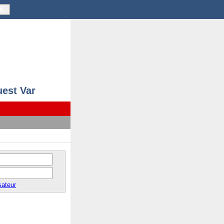
K
uest Var
sateur