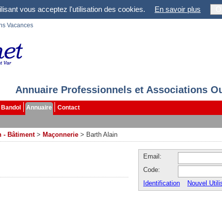
lisant vous acceptez l'utilisation des cookies.
En savoir plus
O
ons Vacances
Annuaire Professionnels et Associations O
Bandol
Annuaire
Contact
 - Bâtiment
>
Maçonnerie
>
Barth Alain
Email:
Code:
Identification
Nouvel Utili