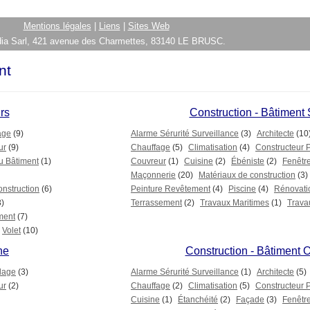
Mentions légales
|
Liens
|
Sites Web
ia Sarl, 421 avenue des Charmettes, 83140 LE BRUSC.
nt
rs
Construction - Bâtiment
age
(9)
Alarme Sérurité Surveillance
(3)
Architecte
(10
ur
(9)
Chauffage
(5)
Climatisation
(4)
Constructeur 
u Bâtiment
(1)
Couvreur
(1)
Cuisine
(2)
Ébéniste
(2)
Fenêtr
Maçonnerie
(20)
Matériaux de construction
(3)
onstruction
(6)
Peinture Revêtement
(4)
Piscine
(4)
Rénovati
3)
Terrassement
(2)
Travaux Maritimes
(1)
Trava
ment
(7)
Volet
(10)
ne
Construction - Bâtiment O
lage
(3)
Alarme Sérurité Surveillance
(1)
Architecte
(5)
ur
(2)
Chauffage
(2)
Climatisation
(5)
Constructeur 
Cuisine
(1)
Étanchéité
(2)
Façade
(3)
Fenêtr