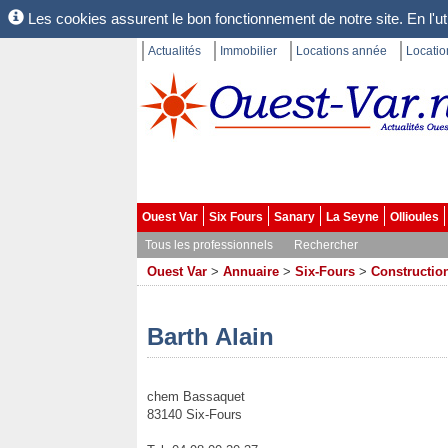
Les cookies assurent le bon fonctionnement de notre site. En l'uti
Actualités
Immobilier
Locations année
Locati
Ouest Var
Six Fours
Sanary
La Seyne
Ollioules
Tous les professionnels
Rechercher
Ouest Var
>
Annuaire
>
Six-Fours
>
Construction
Barth Alain
chem Bassaquet
83140 Six-Fours