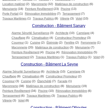
Location matériel
(2)
Maçonnerie
(32)
Matériaux de construction
(6)
Menuiserie
(18)
Peinture Revêtement
(23)
Piscine
(13)
Porte Portail
(1)
Rénovation Immobilière
(7)
Terrassement
(7)
Travaux Maritimes
(1)
Travaux Publics
(8)
Vitrerie
(3)
Volet
(10)
Construction - Bâtiment Sanary
Alarme Sérurité Surveillance
(3)
Architecte
(10)
Carrelage
(4)
Chauffage
(5)
Climatisation
(4)
Constructeur Promoteur
(3)
Couvreur
(1)
Cuisine
(2)
Ébéniste
(2)
Fenêtre
(2)
Ferronnerie
(1)
Maçonnerie
(20)
Matériaux de construction
(3)
Menuiserie
(7)
Peinture Revêtement
(4)
Piscine
(4)
Rénovation Immobilière
(5)
Terrassement
(2)
Travaux Maritimes
(1)
Travaux Publics
(1)
Volet
(2)
Construction - Bâtiment La Seyne
Alarme Sérurité Surveillance
(6)
Architecte
(10)
Carrelage
(3)
Chauffage
(9)
Climatisation
(8)
Constructeur Promoteur
(2)
Couvreur
(3)
Cuisine
(2)
Étanchéité
(7)
Façade
(1)
Maçonnerie
(38)
Matériaux de construction
(8)
Menuiserie
(19)
Peinture Revêtement
(34)
Piscine
(10)
Rénovation Immobilière
(6)
Terrassement
(6)
Travaux Maritimes
(3)
Travaux Publics
(6)
Vitrerie
(3)
Volet
(8)
Construction - Bâtiment Ollioules