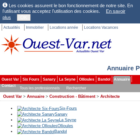
Les cookies assurent le bon fonctionnement de notre site. En
l'utilisant vous acceptez l'utilisation des cookies.
En savoir
plus
OK
Actualités
Immobilier
Locations année
Locations Vacances
Annuaire P
Ouest Var
Six Fours
Sanary
La Seyne
Ollioules
Bandol
Annuaire
Contact
Tous les professionnels
Rechercher
Ouest Var
>
Annuaire
>
Construction - Bâtiment
>
Architecte
Six-Fours
Sanary
La Seyne
Ollioules
Bandol