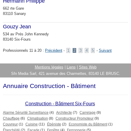
Hermann Philippe
662 rte Gare
83110 Sanary
Gouzy Jean
534 av Prés John Kennedy
83140 Six-Fours
Professionnels 11 à 20 :
Précédent
-
1
2
3
4
5
-
Suivant
Mentions légales
|
Liens
|
Sites Web
Sfn Media Sarl, 421 avenue des Charmettes, 83140 LE BRUSC.
Annuaire Construction - Bâtiment
Construction - Bâtiment Six-Fours
Alarme Sérurité Surveillance
(4)
Architecte
(7)
Carrelage
(9)
Chauffage
(6)
Climatisation
(8)
Constructeur Promoteur
(9)
Couvreur
(1)
Cuisine
(11)
Ébéniste
(2)
Economiste du Bâtiment
(1)
Étanchéité
(2)
Façade
(1)
Fenêtre
(4)
Ferronnerie
(5)