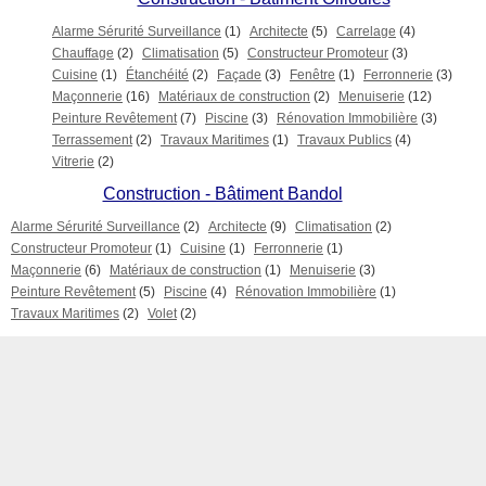
Alarme Sérurité Surveillance
(1)
Architecte
(5)
Carrelage
(4)
Chauffage
(2)
Climatisation
(5)
Constructeur Promoteur
(3)
Cuisine
(1)
Étanchéité
(2)
Façade
(3)
Fenêtre
(1)
Ferronnerie
(3)
Maçonnerie
(16)
Matériaux de construction
(2)
Menuiserie
(12)
Peinture Revêtement
(7)
Piscine
(3)
Rénovation Immobilière
(3)
Terrassement
(2)
Travaux Maritimes
(1)
Travaux Publics
(4)
Vitrerie
(2)
Construction - Bâtiment Bandol
Alarme Sérurité Surveillance
(2)
Architecte
(9)
Climatisation
(2)
Constructeur Promoteur
(1)
Cuisine
(1)
Ferronnerie
(1)
Maçonnerie
(6)
Matériaux de construction
(1)
Menuiserie
(3)
Peinture Revêtement
(5)
Piscine
(4)
Rénovation Immobilière
(1)
Travaux Maritimes
(2)
Volet
(2)