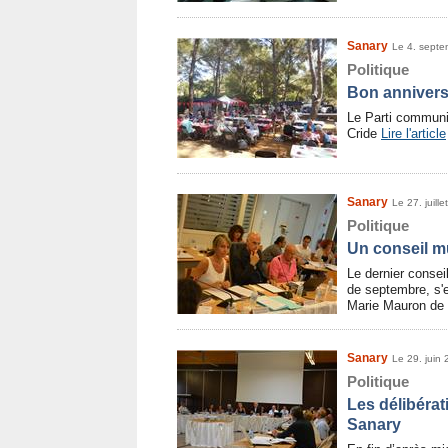
Sanary
Le 4. sept
Politique
Bon annivers
Le Parti communi
Cride
Lire l'article
Sanary
Le 27. juill
Politique
Un conseil m
Le dernier consei
de septembre, s'es
Marie Mauron de
Sanary
Le 29. juin
Politique
Les délibérat
Sanary