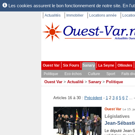
Les cookies assurent le bon fonctionnement de notre site. En l'uti
Actualités
Immobilier
Locations année
Locati
Ouest Var
Six Fours
Sanary
La Seyne
Ollioules
Politique
Eco échos
Culture
Sport
Faits di
Ouest Var
>
Actualité
>
Sanary
>
Politique
Articles 16 à 30 :
Précédent
-
1
2
3
4
5
6
7
... 
Ouest Var
Le 15. j
Législatives
Jean-Sébastie
Le député Jean-S