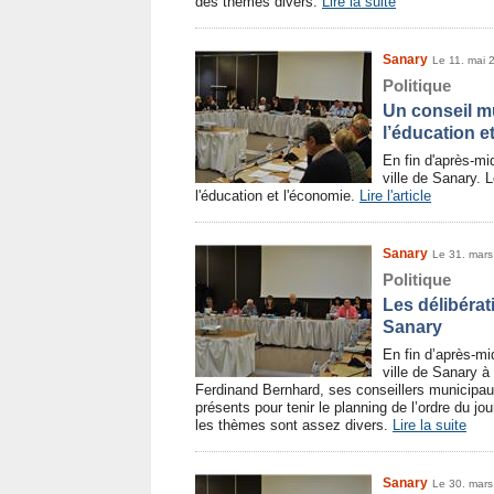
des thèmes divers.
Lire la suite
Sanary
Le 11. mai 
Politique
Un conseil mu
l’éducation e
En fin d'après-mid
ville de Sanary. 
l'éducation et l'économie.
Lire l'article
Sanary
Le 31. mar
Politique
Les délibérat
Sanary
En fin d’après-mid
ville de Sanary à
Ferdinand Bernhard, ses conseillers municipa
présents pour tenir le planning de l’ordre du j
les thèmes sont assez divers.
Lire la suite
Sanary
Le 30. mar