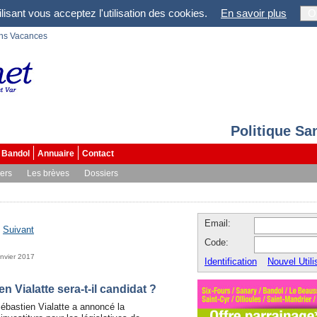
lisant vous acceptez l'utilisation des cookies.
En savoir plus
O
ons Vacances
Politique Sa
Bandol
Annuaire
Contact
vers
Les brèves
Dossiers
Email:
-
Suivant
Code:
anvier 2017
Identification
Nouvel Utili
n Vialatte sera-t-il candidat ?
ébastien Vialatte a annoncé la