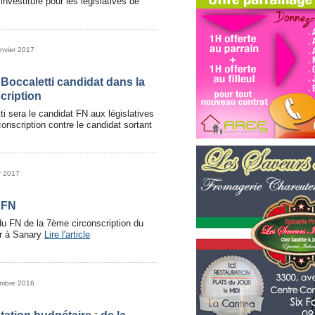
investiture pour les législatives de
anvier 2017
 Boccaletti candidat dans la
cription
ti sera le candidat FN aux législatives
onscription contre le candidat sortant
r 2017
 FN
du FN de la 7ème circonscription du
r à Sanary
Lire l'article
embre 2016