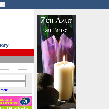
K
nary
sateur