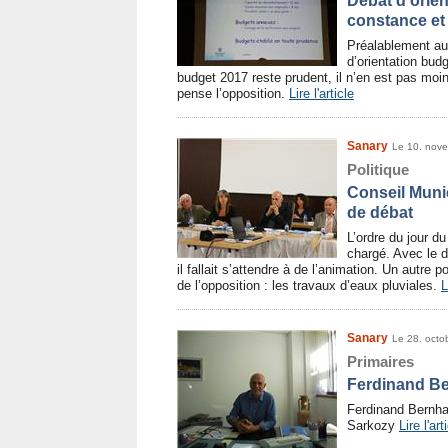
Débat d’orien
constance et 
Préalablement au
d’orientation budg
budget 2017 reste prudent, il n’en est pas moi
pense l’opposition.
Lire l'article
Sanary
Le 10. nov
Politique
Conseil Munic
de débat
L’ordre du jour d
chargé. Avec le d
il fallait s’attendre à de l’animation. Un autre p
de l’opposition : les travaux d’eaux pluviales.
L
Sanary
Le 28. octo
Primaires
Ferdinand Be
Ferdinand Bernhar
Sarkozy
Lire l'art