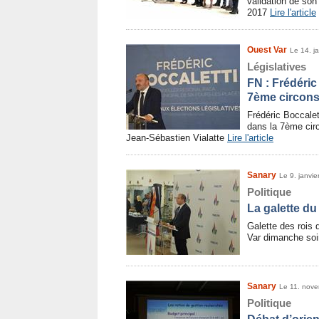
validation de son 
2017
Lire l'article
Ouest Var
Le 14. j
Législatives
FN : Frédéric
7ème circons
Frédéric Boccalet
dans la 7ème circ
Jean-Sébastien Vialatte
Lire l'article
Sanary
Le 9. janvie
Politique
La galette du
Galette des rois 
Var dimanche soi
Sanary
Le 11. nov
Politique