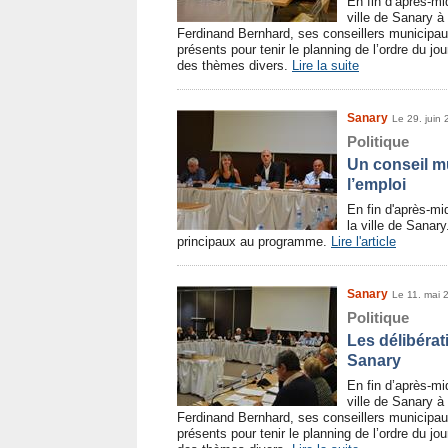
En fin d’après-mid
ville de Sanary à
Ferdinand Bernhard, ses conseillers municipa
présents pour tenir le planning de l’ordre du j
des thèmes divers.
Lire la suite
Sanary
Le 29. juin
Politique
Un conseil mu
l’emploi
En fin d'après-mi
la ville de Sanary
principaux au programme.
Lire l'article
Sanary
Le 11. mai 
Politique
Les délibérat
Sanary
En fin d’après-mid
ville de Sanary à
Ferdinand Bernhard, ses conseillers municipa
présents pour tenir le planning de l’ordre du j