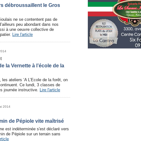
s débroussaillent le Gros
ioulais ne se contentent pas de
 (d’ailleurs peu abondant dans nos
ussi à une oeuvre collective de
patier.
Lire l'article
2014
t
e la Vernette à l’école de la
les ateliers ‘A L’Ecole de la forêt, on
continuent. Ce lundi, 3 classes de
s journée instructive.
Lire l'article
ai 2014
in de Pépiole vite maîtrisé
gine est indéterminée s'est déclaré vers
in de Pépiole sur un terrain sans
article