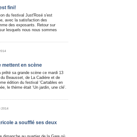
st fini!
on du festival Just'Rosé s'est
, avec la satisfaction des
mme des exposants. Retour sur
 sur lesquels nous nous sommes
2014
e mettent en scène
a prêté sa grande scène ce mardi 13
 du Beausset, de La Cadière et de
me édition du festival ‘Cartables en
e, le thème était ‘Un jardin, une clé’.
i 2014
icole a soufflé ses deux
e dimanche au quartier de la Gare où,