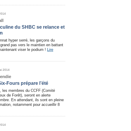
2014
ll
culine du SHBC se relance et
um
nat hyper serré, les garçons du
grand pas vers le maintien en battant
maintenant viser le podium !
Lire
ai 2014
cendie
ix-Fours prépare l’été
uin, les membres du CCFF (Comité
x de Forêt), seront en alerte
mbre. En attendant, ils sont en pleine
rmation, notamment pour accueillir 8
2014