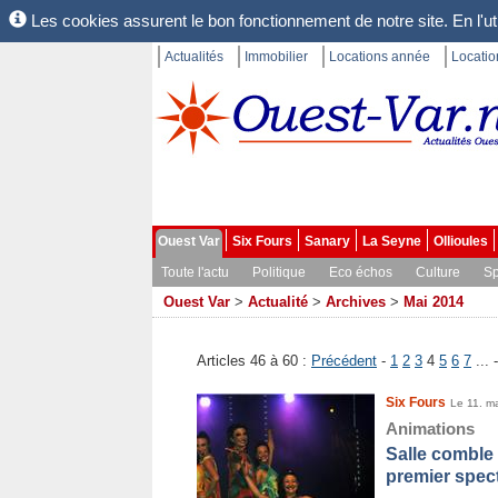
Les cookies assurent le bon fonctionnement de notre site. En l'uti
Actualités
Immobilier
Locations année
Locati
Ouest Var
Six Fours
Sanary
La Seyne
Ollioules
Toute l'actu
Politique
Eco échos
Culture
Sp
Ouest Var
>
Actualité
>
Archives
>
Mai 2014
Articles 46 à 60 :
Précédent
-
1
2
3
4
5
6
7
... 
Six Fours
Le 11. m
Animations
Salle comble 
premier spect