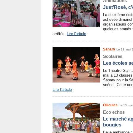
Animations
Just'Rosé, c'e
La deuxième éditi
achevée dimanche
organisateurs co
quelques stands
arrêtés.
Lire l'article
Sanary
Le 13. mai 
Scolaires
Les écoles s
Le Théatre Galli 
mai à 13 classes
Sanary pour la 9è
scène’. Cette anné
Lire l'article
Ollioules
Le 13. ma
Eco echos
Le marché agr
bougies
Belle ambiance c