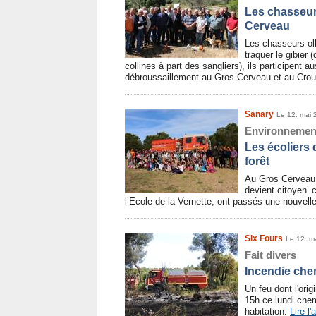
Les chasseur
Cerveau
Les chasseurs oll
traquer le gibier
collines à part des sangliers), ils participent a
débroussaillement au Gros Cerveau et au Crou
Sanary
Le 12. mai 
Environnemen
Les écoliers d
forêt
Au Gros Cerveau, 
devient citoyen’ 
l’Ecole de la Vernette, ont passés une nouvelle
Six Fours
Le 12. m
Fait divers
Incendie chem
Un feu dont l'ori
15h ce lundi chem
habitation.
Lire l'