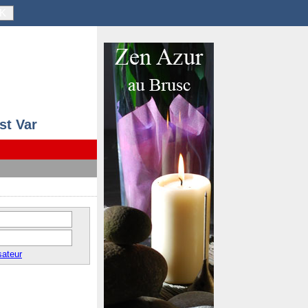
K
st Var
sateur