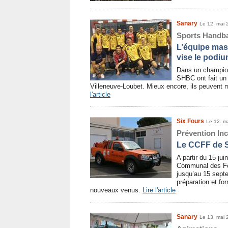
Sanary
Le 12. mai 
Sports Handba
L’équipe mas
vise le podi
Dans un champion
SHBC ont fait un 
Villeneuve-Loubet. Mieux encore, ils peuvent 
l'article
Six Fours
Le 12. m
Prévention In
Le CCFF de S
A partir du 15 j
Communal des Feu
jusqu’au 15 septe
préparation et fo
nouveaux venus.
Lire l'article
Sanary
Le 13. mai 