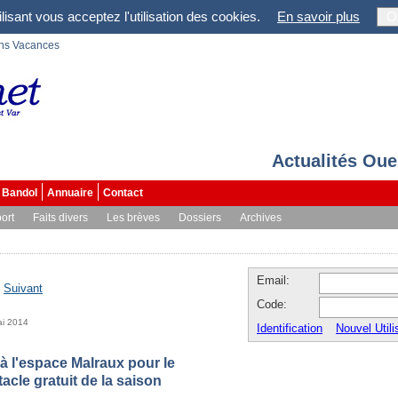
lisant vous acceptez l'utilisation des cookies.
En savoir plus
O
ons Vacances
Actualités Oue
Bandol
Annuaire
Contact
ort
Faits divers
Les brèves
Dossiers
Archives
Email:
-
Suivant
Code:
ai 2014
Identification
Nouvel Utili
à l'espace Malraux pour le
acle gratuit de la saison