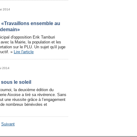
ai 2014
: «Travaillons ensemble au
 demain»
icipal d'opposition Erik Tamburi
avec la Mairie, la population et les
ertation sur le PLU. Un sujet qu'il juge
ructif. »
Lire l'article
ai 2014
 sous le soleil
tournoi, la deuxième édition du
lerie Aixoise a tiré sa révérence. Sans
fut une réussite grâce à l’engagement
 de nombreux bénévoles et
-
Suivant