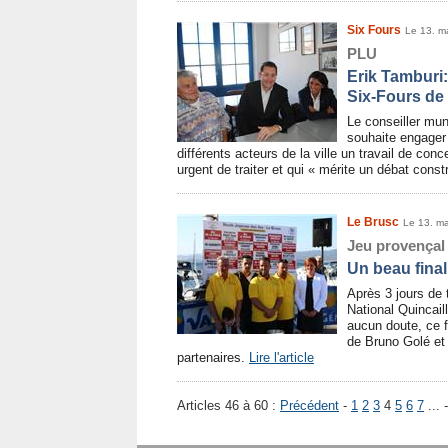
Six Fours
Le 13. m
PLU
Erik Tamburi
Six-Fours de
Le conseiller mun
souhaite engager 
différents acteurs de la ville un travail de conc
urgent de traiter et qui « mérite un débat const
Le Brusc
Le 13. m
Jeu provençal
Un beau final
Après 3 jours de 
National Quincail
aucun doute, ce 
de Bruno Golé et
partenaires.
Lire l'article
Articles 46 à 60 :
Précédent
-
1
2
3
4
5
6
7
... 