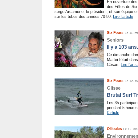
En ouverture des
des Fêtes de Six-
serge Arcamone, le président, et son équipe on
sur les tubes des années 70-80.
Lire l'article
Six Fours
Le 11. m
Seniors
Il y a 103 ans
Ce dimanche dans 
Mattei fêtait dan
Césari.
Lire l'artic
Six Fours
Le 12. m
Glisse
Brutal Surf 
Les 35 participan
pendant 5 heures
l'article
Ollioules
Le 12. ma
Environnemen