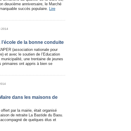
son deuxième anniversaire, le Marché
emarquable succès populaire.
Lire
i 2014
 l’école de la bonne conduite
 l’ANPER (association nationale pour
re) et avec le soutien de l’Education
a municipalité, une trentaine de jeunes
 primaires ont appris à bien se
2014
Maire dans les maisons de
 offert par la mairie, était organisé
maison de retraite La Bastide du Baou.
, accompagné de quelques élus et