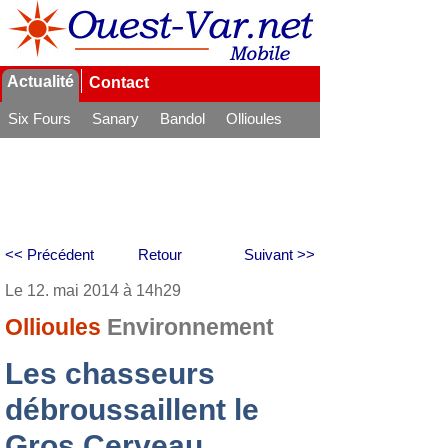
Actualité
Contact
Six Fours
Sanary
Bandol
Ollioules
La Seyne
<< Précédent
Retour
Suivant >>
Le 12. mai 2014 à 14h29
Ollioules
Environnement
Les chasseurs
débroussaillent le
Gros Cerveau