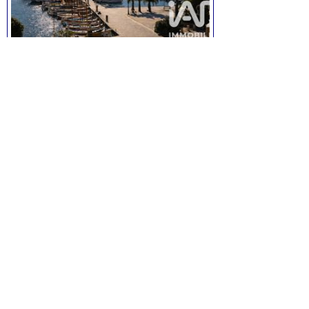
Appartement T4 à Sanary
4 pièces, de 78 m² environ,
Prix:
955.000
euros.
Voir la fiche
Appartement T4 à Sanary