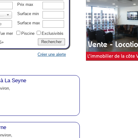
Prix max
Surface min
ernières annonces..
Surface max
ue mer
Piscine
Exclusivités
6+
Créer une alerte
 à La Seyne
viron,
yne
nviron,