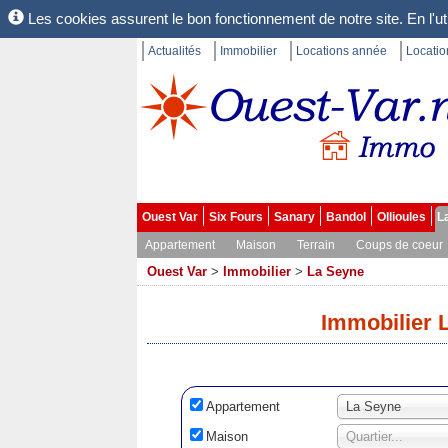
Les cookies assurent le bon fonctionnement de notre site. En l'uti
Actualités
Immobilier
Locations année
Locati
Ouest Var
Six Fours
Sanary
Bandol
Ollioules
L
Appartement
Maison
Terrain
Coups de coeur
Ouest Var
>
Immobilier
>
La Seyne
Immobilier 
Appartement
La Seyne
Maison
Quartier...