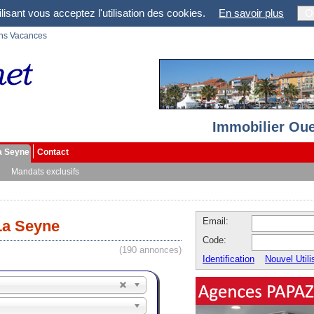
lisant vous acceptez l'utilisation des cookies.
En savoir plus
O
ons Vacances
Immobilier Oue
a Seyne
Contact
Mandats exclusifs
Email:
La Seyne
Code:
(190 annonces)
Identification
Nouvel Utili