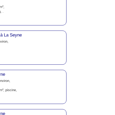
m²,
, .
 à La Seyne
viron,
yne
nviron,
m², piscine,
yne