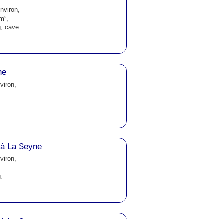
nviron,
m²,
g, cave.
ne
viron,
 à La Seyne
viron,
, .