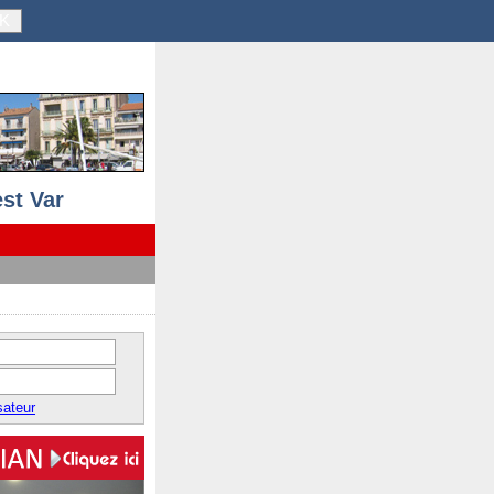
K
st Var
sateur