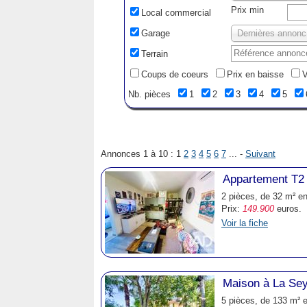
Prix min
Local commercial
Garage
D
Terrain
Coups de coeurs
Prix en baisse
V
Nb. pièces
1
2
3
4
5
Annonces 1 à 10 :
1
2
3
4
5
6
7
... -
Suivant
Appartement T2
2 pièces, de 32 m² en
Prix:
149.900
euros.
Voir la fiche
Maison à La Se
5 pièces, de 133 m² e