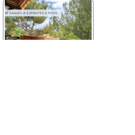
Appartement T2 à Sanary
2 pièces, de 41 m² environ,
1 chambres,
avec place de parking, .
Prix:
275.000
euros.
Voir la fiche