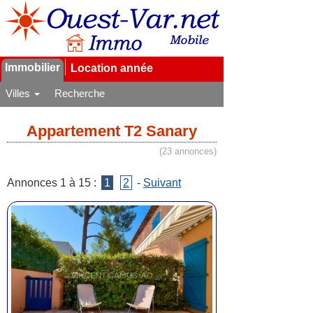
Immobilier
Location année
Villes
Recherche
Appartement T2 Sanary
(23 annonces)
Annonces 1 à 15 :
1
2
-
Suivant